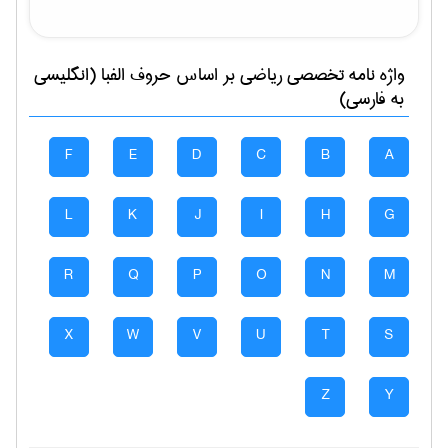
واژه نامه تخصصی
رياضی
بر اساس حروف الفبا (انگلیسی
به فارسی)
F
E
D
C
B
A
L
K
J
I
H
G
R
Q
P
O
N
M
X
W
V
U
T
S
Z
Y