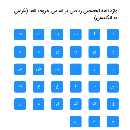
واژه نامه تخصصی
رياضی
بر اساس حروف الفبا (فارسی
به انگلیسی)
آ
ا
ب
پ
ت
ث
ج
چ
ح
خ
د
ذ
ر
ز
ژ
س
ش
ص
ض
ط
ظ
ع
غ
ف
ق
ک
گ
ل
م
ن
و
ه
ی