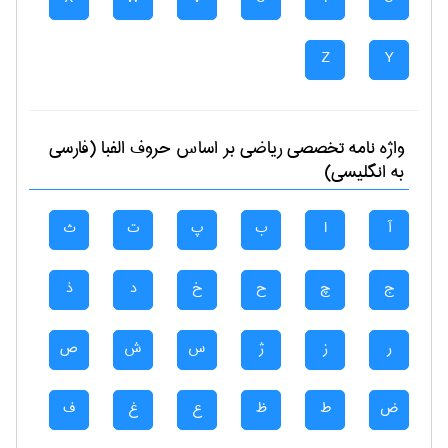
Z
Y
واژه نامه تخصصی
رياضی
بر اساس حروف الفبا (فارسی
به انگلیسی)
آ
ا
ب
پ
ت
ث
ج
چ
ح
خ
د
ذ
ر
ز
ژ
س
ش
ص
ض
ط
ظ
ع
غ
ف