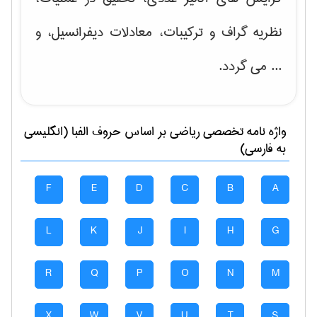
نظریه گراف و تركیبات، معادلات دیفرانسیل
، و
... می گردد.
واژه نامه تخصصی
رياضی
بر اساس حروف الفبا (انگلیسی
به فارسی)
F
E
D
C
B
A
L
K
J
I
H
G
R
Q
P
O
N
M
X
W
V
U
T
S