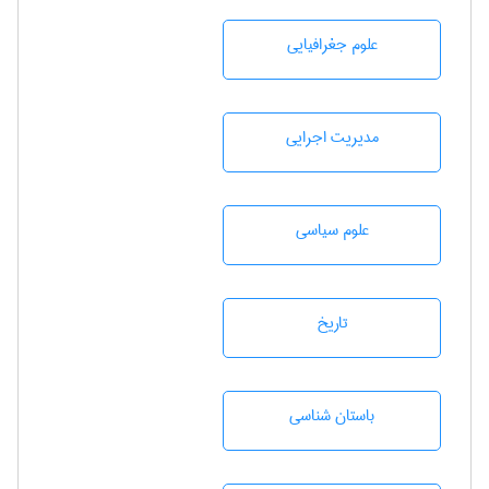
علوم جغرافيايی
مديريت اجرايی
علوم سياسی
تاريخ
باستان شناسی