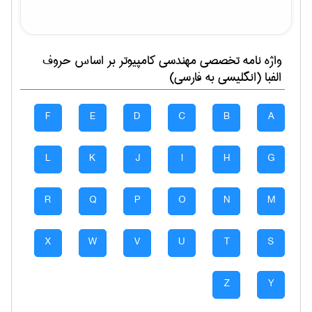
واژه نامه تخصصی
مهندسی كامپيوتر
بر اساس حروف
الفبا (انگلیسی به فارسی)
F
E
D
C
B
A
L
K
J
I
H
G
R
Q
P
O
N
M
X
W
V
U
T
S
Z
Y