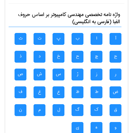
واژه نامه تخصصی
مهندسی كامپيوتر
بر اساس حروف
الفبا (فارسی به انگلیسی)
آ
ا
ب
پ
ت
ث
ج
چ
ح
خ
د
ذ
ر
ز
ژ
س
ش
ص
ض
ط
ظ
ع
غ
ف
ق
ک
گ
ل
م
ن
و
ه
ی