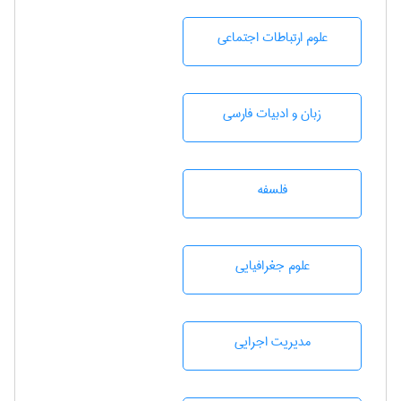
علوم ارتباطات اجتماعی
زبان و ادبيات فارسی
فلسفه
علوم جغرافيايی
مديريت اجرايی