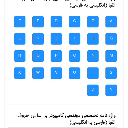
الفبا (انگلیسی به فارسی)
F
E
D
C
B
A
L
K
J
I
H
G
R
Q
P
O
N
M
X
W
V
U
T
S
Z
Y
واژه نامه تخصصی
مهندسی كامپيوتر
بر اساس حروف
الفبا (فارسی به انگلیسی)