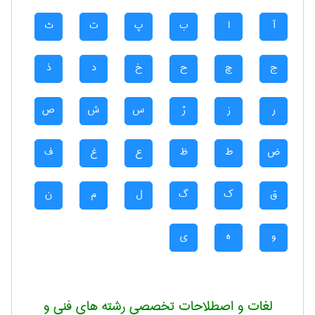
آ
ا
ب
پ
ت
ث
ج
چ
ح
خ
د
ذ
ر
ز
ژ
س
ش
ص
ض
ط
ظ
ع
غ
ف
ق
ک
گ
ل
م
ن
و
ه
ی
لغات و اصطلاحات تخصصی رشته های فنی و