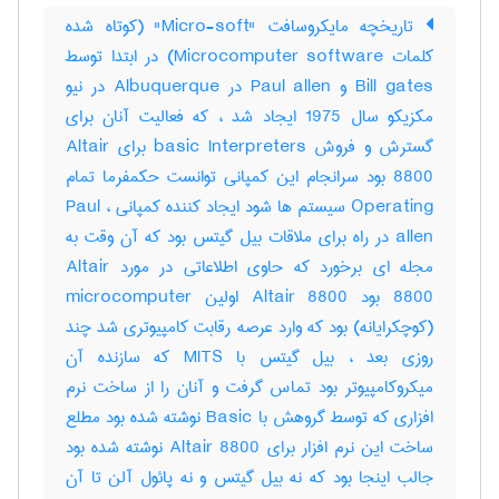
تاریخچه مایکروسافت "Micro-soft" (کوتاه شده
کلمات Microcomputer software) در ابتدا توسط
Bill gates و Paul allen در Albuquerque در نیو
مکزیکو سال 1975 ایجاد شد ، که فعالیت آنان برای
گسترش و فروش basic Interpreters برای Altair
8800 بود سرانجام این کمپانی توانست حکمفرما تمام
Operating سیستم ها شود ایجاد کننده کمپانی ، Paul
allen در راه برای ملاقات بیل گیتس بود که آن وقت به
مجله ای برخورد که حاوی اطلاعاتی در مورد Altair
8800 بود Altair 8800 اولین microcomputer
(کوچکرایانه) بود که وارد عرصه رقابت کامپیوتری شد چند
روزی بعد ، بیل گیتس با MITS که سازنده آن
میکروکامپیوتر بود تماس گرفت و آنان را از ساخت نرم
افزاری که توسط گروهش با Basic نوشته شده بود مطلع
ساخت این نرم افزار برای Altair 8800 نوشته شده بود
جالب اینجا بود که نه بیل گیتس و نه پائول آلن تا آن