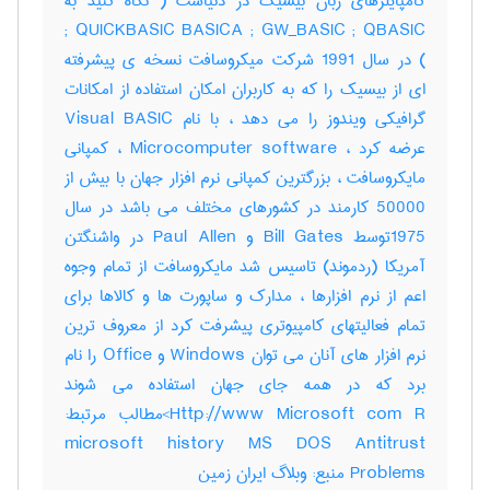
کامپایلرهای زبان بیسیک در دنیاست ( نگاه کنید به
QUICKBASIC BASICA ; GW_BASIC ; QBASIC ;
) در سال 1991 شرکت میکروسافت نسخه ی پیشرفته
ای از بیسیک را که به کاربران امکان استفاده از امکانات
گرافیکی ویندوز را می دهد ، با نام Visual BASIC
عرضه کرد ، Microcomputer software ، کمپانی
مایکروسافت ، بزرگترین کمپانی نرم افزار جهان با بیش از
50000 کارمند در کشورهای مختلف می باشد در سال
1975توسط Bill Gates و Paul Allen در واشنگتن
آمریکا (ردموند) تاسیس شد مایکروسافت از تمام وجوه
اعم از نرم افزارها ، مدارک و ساپورت ها و کالاها برای
تمام فعالیتهای کامپیوتری پیشرفت کرد از معروف ترین
نرم افزار های آنان می توان Windows و Office را نام
برد که در همه جای جهان استفاده می شوند
Http://www Microsoft com R>مطالب مرتبط:
microsoft history MS DOS Antitrust
Problems منبع: وبلاگ ایران زمین