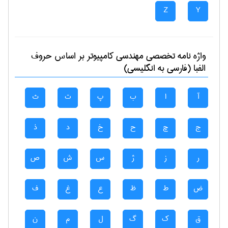
Z
Y
واژه نامه تخصصی
مهندسی كامپيوتر
بر اساس حروف
الفبا (فارسی به انگلیسی)
آ
ا
ب
پ
ت
ث
ج
چ
ح
خ
د
ذ
ر
ز
ژ
س
ش
ص
ض
ط
ظ
ع
غ
ف
ق
ک
گ
ل
م
ن