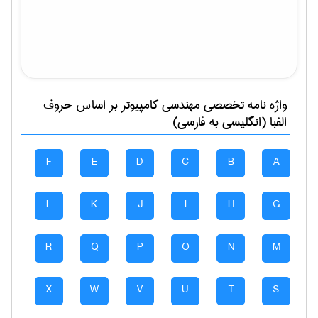
واژه نامه تخصصی
مهندسی كامپيوتر
بر اساس حروف
الفبا (انگلیسی به فارسی)
F
E
D
C
B
A
L
K
J
I
H
G
R
Q
P
O
N
M
X
W
V
U
T
S