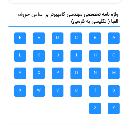
واژه نامه تخصصی
مهندسی كامپيوتر
بر اساس حروف
الفبا (انگلیسی به فارسی)
F
E
D
C
B
A
L
K
J
I
H
G
R
Q
P
O
N
M
X
W
V
U
T
S
Z
Y