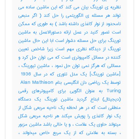
نظریه ی تورینگ بیان می کند که این ماشین ساده می
تواند هر مسئله ی الگوریتمی را حل کند ( اگر منبعی
نامحدود از نوار کاغذی داشته باشد ) به طوری که ممکن
است تصور کنید در عمل ارائه دستورالاعمل به ماشین
تورینگ برای حل مسئله دشوار است ابا این حال ماشین
تورینگ از دیدگاه نظری مهم است زیرا شاخص تعیین
کننده در مسائل کامپیوتری است که می توان حل کرد و
مسائلی که هرگز نمی توان حل نمود ، ماشینِ تیورینگ ،
[ماشین تورینگ] یک مدل تئوری که در سال ‎ 1936
توسط یک ریاضی دان انگلیسی بنام ‎ Alan Mathison
Turing به عنوان الگویی برای کامپیوترهای رقمی
(دیجیتال) ابداع گردید ماشین تورینگ یک دستگاه
منطقی است که در هر لحظه یک ناحیه مربعی شکل از
یک نوار کاغذی را پویش میکند هر ناحیه مربعی شکل
میتواند حاوی یک علامت ، و یا خالی باشد ماشین مزبور
، بسته به علامتی که از یک مربع خاص میخواند ،