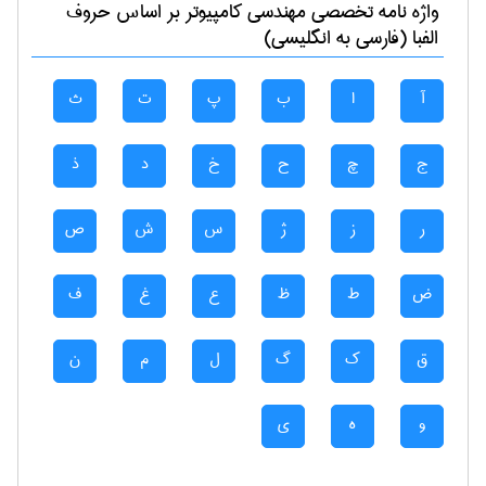
واژه نامه تخصصی
مهندسی كامپيوتر
بر اساس حروف
الفبا (فارسی به انگلیسی)
آ
ا
ب
پ
ت
ث
ج
چ
ح
خ
د
ذ
ر
ز
ژ
س
ش
ص
ض
ط
ظ
ع
غ
ف
ق
ک
گ
ل
م
ن
و
ه
ی