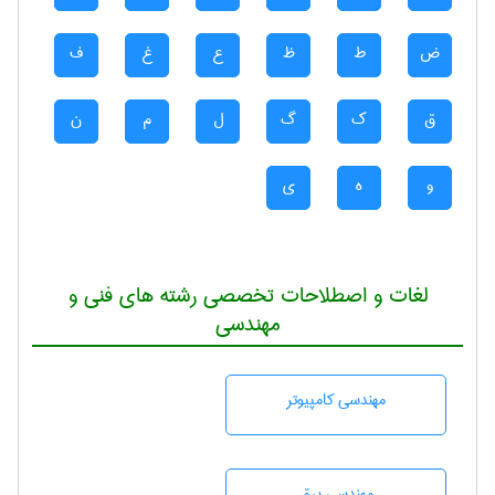
ض
ط
ظ
ع
غ
ف
ق
ک
گ
ل
م
ن
و
ه
ی
لغات و اصطلاحات تخصصی رشته های فنی و
مهندسی
مهندسی كامپيوتر
مهندسی برق