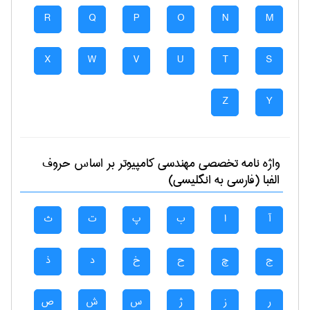
R
Q
P
O
N
M
X
W
V
U
T
S
Z
Y
واژه نامه تخصصی
مهندسی كامپيوتر
بر اساس حروف
الفبا (فارسی به انگلیسی)
آ
ا
ب
پ
ت
ث
ج
چ
ح
خ
د
ذ
ر
ز
ژ
س
ش
ص