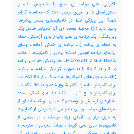
ناکارایی های برنامه ی منبع را تشخیص داده و
دستورالعمل ها را طوری ترتیب دهد که محاسبه کاراتر
شود؟ این ویژگی فقط در کامپایلرهای بسیار پیشرفته
وجود دارد (5) محیط توسعه ای آیا کامپایلر شامل یک
ویرایشگر ، یک برنامه ی عیب یاب ( برای آزمایش جمله
به جمله ی برنامه ) ، برنامه ی کمکی آماده ، وسایر
ابزارهای برنامه نویسی است؟ برخی از کامپایلرها ، مانند
Microsoft Visual Basic ، حتی امکان طراحی برنامه
ی « رابط کاربر» را به صورت گرافیکی فراهم می کنند
(6) نیازمندی های کامپایلرها به دیسک ، از 64 کیلوبایت
برای کامپایلر ساده پاسکال شروع شده و به 90 مگابایت
برای کامپایلر جامع C + + , C با برنامه ی کمکی آماده
، ابزارهای آزمایش و توسعه و گسترش ، و کتابخانه ای از
نمونه های برنامه نویسی ختم می شود برخی از کاپایلرها
به دلیل نیاز به فضای زیاد دیسک ، در بعضی از
کامپیوترها جای نمی گیرند ، برنامه مترجم ؛ مترجم ؛
کامپایلر ؛ همگردان ، کامپایلر ، مترجم برنامه ای که