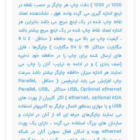
1200 در 1200 ) دقت چاپ هر چاپگر بر حسب نقطه در
اینچ اندازه گیری می گردد واحد فوق ، نشاندهنده تعداد
نقاط چاپ شده در یک اینچ مربع می باشد بنابراین هر
اندازه تعداد نقاط چاپ شده در یک اینچ مربع بیشتر باشد
، کیفیت چاپ نیز بالا می رود حافظه :( حداقل : 2 تا 8
مگابایت حداکثر: 16 تا 64 مگابایت ) چاپگرها ، فایل
های ارسال شده برای چاپ را در حافظه خود ذخیره
(صف بندی ) و در ادامه به ترتیب آنان را چاپ می
نمایند هر اندازه میزان حافظه چاپگر بیشتر باشد سرعت
چاپ افزایش می یابد اینترفیس :( حداقل : Parallel,
USB, Optional ethernet حداکثر : Parallel, USB,
ethernet, optional IrDA ) اکثر کاربران از پورت های
USB و یا موازی بمنظور اتصال چاپگر به کامپیوتر استفاده
می نمایند چاپگرهای حرفه ای که از آنان در ادارات و
سازمان های بزرگ استفاده می گردد ، دارای یک پورت
ethernet بوده و امکان فعال نمودن آنان در شبکه