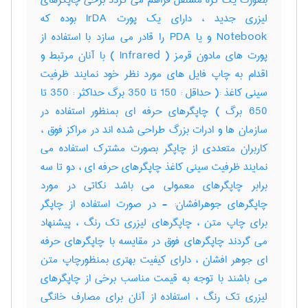
بصورت یک گره مستقل فراهم می گردد برخی چاپگرهای
لیزری جدید ، دارای یک پورت IrDA بوده که
Notebook و یا PDA را قادر می سازد با استفاده از
پورت های مادون قرمز ( Infrared ) با آنان مرتبط و
اقدام به چاپ فایل های مورد نظر خود نمایند ظرفیت
سینی کاغذ :( حداقل : 150 تا 350 برگ حداکثر : 350 تا
650 برگ ) چاپگرهای حرفه ای بمنظور استفاده در
سازمان ها و ادرات بزرگ طراحی شده اند در مراکز فوق ،
کاربران متعددی از چاپگر بصورت مشترک استفاده می
نمایند ظرفیت سینی کاغذ چاپگرهای حرفه ای ، دو تا سه
برابر چاپگرهای معمولی می باشد نکاتی در مورد
چاپگرهای جوهرافشان: - در صورت استفاده از چاپگر
برای چاپ متن ، چاپگرهای لیزری تک رنگ ، پیشنهاد
می گردند چاپگرهای فوق در مقایسه با چاپگرهای حرفه
ای جوهر افشان ، دارای کیفیت بهتری بمنظورچاپ متن
می باشند با توجه به قیمت مناسب برخی از چاپگرهای
لیزری تک رنگ ، استفاده از آنان برای مصارف خانگی