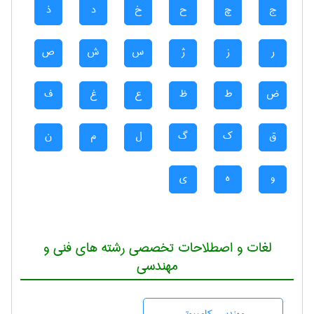
ج
چ
ح
خ
د
ذ
ر
ز
ژ
س
ش
ص
ض
ط
ظ
ع
غ
ف
ق
ک
گ
ل
م
ن
و
ه
ی
لغات و اصطلاحات تخصصی رشته های فنی و
مهندسی