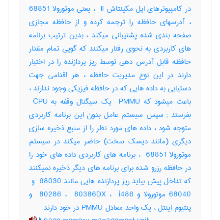
در کامپیوترهای اپل مکینتاش ‎ II ، یعنی موتورولا ‎68851
، آدرسهای حافظه را ترجمه کرده و از حافظه مجازی
صفحه بندی شده پشتیبانی میکند ، بدین ترتیب برنامه
های کاربردی به نحوی رفتار میکنند که گویی تمام مقدار
حافظه قابل آدرس دهی توسط ریز پردازنده را در اختیار
دارند در این نوع مدیریت حافظه ، هر اقدامی جهت
دستیابی به داده هایی که در حافظه فیزیکی وجود ندارند ،
باعث میشود که ‎ PMMU یک سیگنال وقفه به ‎ CPU
بفرستد‎ ; سپس سیستم عامل بدون این برنامه کاربردی
متوجه شود ، داده های مورد نظر را از منبع ذخیره سازی
دیگری (مانند دیسک سخت) حاضر میکند در سیستم
موتورولا ‎ 68851 ، برنامه های کاربردی داده های خود را
در حافظه رزرو شده برای برنامه های دیگر ذخیره نمیکنند
68040 موتورولا و ‎ 80286 ، ‎ 80386DX ، ‎ i486 و
پنتیوم اینتل ، یک واحد معادل ‎PMMU در خود دارند