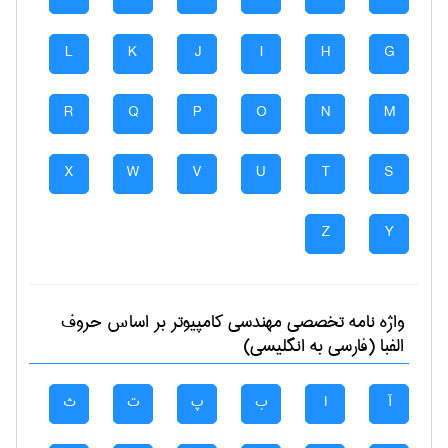
L
K
J
I
H
G
R
Q
P
O
N
M
X
W
V
U
T
S
Z
Y
واژه نامه تخصصی
مهندسی كامپيوتر
بر اساس حروف
الفبا (فارسی به انگلیسی)
آ
ا
ب
پ
ت
ث