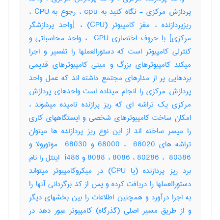
پردازش مرکزی - نگاه کنید به cpu ، رجوع به CPU ،
ریزپردازنده ، مغز کامپیوتر (CPU) ، [واحد پردازشگر
مرکزی] با حروف اختصاری ‎ CPU ، واحد محاسباتی و
کنترلی کامپیوتر است که دستورالعملها را تفسیر و اجرا
میکند کامپیوترهای بزرگ و مینی کامپیوترهای قدیمی
بردهایی پر از مدارهای مجتمع داشته اند که عمل واحد
پردازش مرکزی را انجام میداده است واحدهای پردازش
مرکزی یک تراشه ای که ریز پرازنده نامیده میشوند ،
امکان ساخت کامپیوترهای شخصی و ایستگاههای کاری
را میسر ساخته اند از این نوع ریز پردازنده ها میتوان
تراشه های ‎68000 ، ‎ 68020 و ‎ 68030 موتورولا و
‎8088 ، ‎8086 ، ‎80286 ، ‎ 80386 و ‎ i486 اینتل را نام
برد ریز پردازنده (یا ‎CPU) در میکروکامپیوتر میتواند
دستورالعملها را دریافت کرده و پس از کد برگردانی آنها را
به اجرا درآورد و همچنین اطلاعات را بین بخشهای دیگر
و از طریق مسیر اصلی (گذرگاه) کامپیوتر عبور دهد در