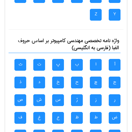
Z
Y
واژه نامه تخصصی
مهندسی كامپيوتر
بر اساس حروف
الفبا (فارسی به انگلیسی)
آ
ا
ب
پ
ت
ث
ج
چ
ح
خ
د
ذ
ر
ز
ژ
س
ش
ص
ض
ط
ظ
ع
غ
ف