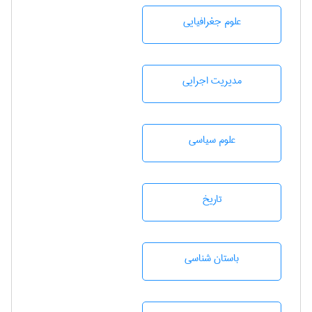
علوم جغرافيايی
مديريت اجرايی
علوم سياسی
تاريخ
باستان شناسی