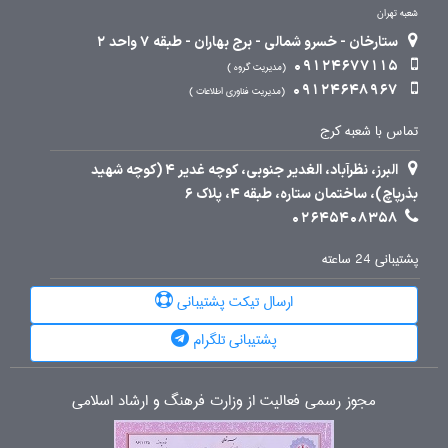
شعبه تهران
ستارخان - خسرو شمالی - برج بهاران - طبقه 7 واحد 2
09124677115
مدیریت گروه
09124648967
مدیریت فناوری اطلاعات
تماس با شعبه کرج
البرز، نظرآباد، الغدیر جنوبی، کوچه غدیر 4 (کوچه شهید
بذرپاچ)، ساختمان ستاره، طبقه 4، پلاک 6
02645408358
پشتیبانی 24 ساعته
ارسال تیکت پشتیبانی
پشتیبانی تلگرام
مجوز رسمی فعالیت از وزارت فرهنگ و ارشاد اسلامی