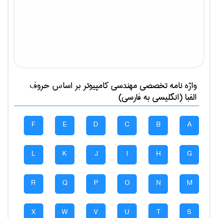
واژه نامه تخصصی
مهندسی كامپيوتر
بر اساس حروف
الفبا (انگلیسی به فارسی)
F
E
D
C
B
A
L
K
J
I
H
G
R
Q
P
O
N
M
X
W
V
U
T
S