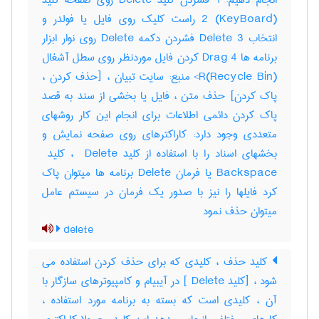
انجام دهیم: 1 فشردن کلید Delete روی صفحه کلید
(KeyBoard) 2 راست کلیک روی فایل یا فولدر و
انتخاب Delete 3 فشردن دکمه Delete روی نوار ابزار
برنامه ها 4 Drag کردن فایل موردنظر روی سطل آشغال
(Recycle Bin)R> منبع: سایت تبیان ، [حذف کردن ،
پاک کردن] حذف متن ، فایل یا بخشی از سند به قصد
پاک کردن دائمی اطلاعات برای انجام این کار روشهای
متعددی وجود دارد: کاراکترهای روی صفحه نمایش و
Backspace یا فرمان ‎Delete برنامه ها میتوان پاک
کرد فایلها را نیز با صدور یک فرمان در سیستم عامل
میتوان حذف نمود
delete
کلید حذف ، کلیدی که برای حذف کردن استفاده می
شود ، [کلید ‎ Delete] در آیبیام و کامپیوترهای سازگار با
آن ، کلیدی است که بسته به برنامه مورد استفاده ،