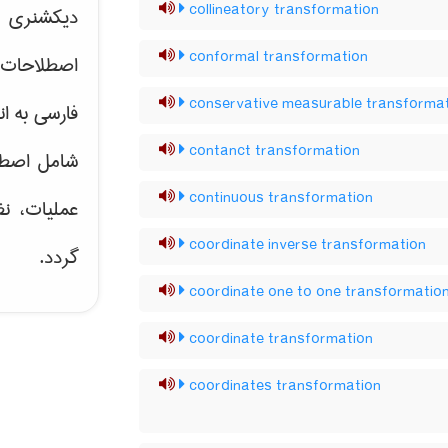
collineatory transformation
دیکشنری ت
conformal transformation
اصطلاحات 
conservative measurable transforma
فارسی به ان
contanct transformation
شامل اصط
continuous transformation
عملیات، نظ
coordinate inverse transformation
گردد.
coordinate one to one transformatio
coordinate transformation
coordinates transformation