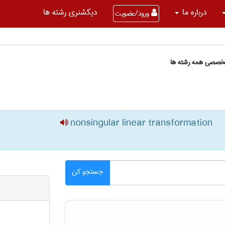
درباره ما
دیکشنری رشته ها
ورود/عضویت
تخصصی همه رشته ها
nonsingular linear transformation
جستجو کن