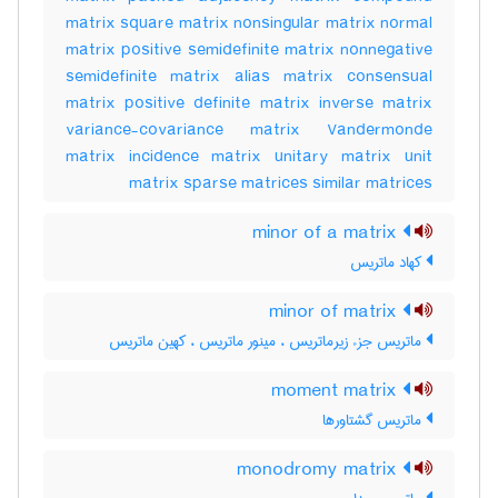
matrix square matrix nonsingular matrix normal
matrix positive semidefinite matrix nonnegative
semidefinite matrix alias matrix consensual
matrix positive definite matrix inverse matrix
variance-covariance matrix Vandermonde
matrix incidence matrix unitary matrix unit
matrix sparse matrices similar matrices
minor of a matrix
کهاد ماتریس
minor of matrix
ماتریس جزء زیرماتریس ، مینور ماتریس ، کهین ماتریس
moment matrix
ماتریس گشتاورها
monodromy matrix