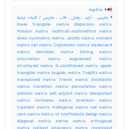
matrix
ماتریس ، آرایه ، زهدان ، قالب ، ماتریس / کلمات مرتبط
lower triangular matrix dispersion matrix
Poisson matrix multitrait-multimethod matrix
skew-symmetric matrix Jacobi matrix moment
matrix hat matrix Cophenetic matrix Hadamard
matrix Hermitian matrix Stirling matrix
information matrix augmented matrix
structured matrix ill-conditioned matrix upper
triangular matrix singular matrix Toeplitz matrix
transposed matrix Trench matrix stochastic
matrix transition matrix permutation matrix
solution matrix self-adjoint matrix idempotent
matrix confusion matrix precision matrix
tripotent matrix tridiagonal matrix null matrix
zero matrix matrix of coefficients design matrix
diagonal matrix inertia matrix orthogonal
matrix packed adjacency matrix compound