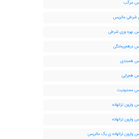
س مرکّب
 شرطی ماتریس
س بهره وری شرطی
س درهم‌ریختگی
س همبندی
س هم‌رایی
س محدودیت
 وارون ترانهاده
 وارون ترانهاده
س وارون ترانهاده ی یک ماتریس