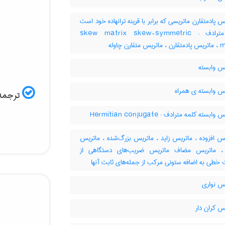
 پادمتقارن ماتریسی که برابر با قرینه ترانهاده خود است
کلمه مترادف : skew matrix skew-symmetric
قارن چاوله
س وابسته
س وابسته ی همراه
ترجمه 
بسته کلمه مترادف : Hermitian conjugate
س افزوده ، ماتریس زاید ، ماتریس بزرگ‌شده ، ماتریس
 ، ماتریس مضاف ماتریس ضریب‌های دستگاهی از
 خطی به اضافه ستونی مرکب از جمله‌های ثابت آنها
س نواری
س کران دار