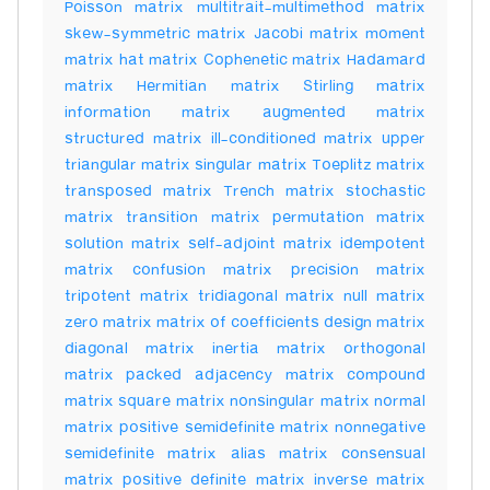
Poisson matrix multitrait-multimethod matrix
skew-symmetric matrix Jacobi matrix moment
matrix hat matrix Cophenetic matrix Hadamard
matrix Hermitian matrix Stirling matrix
information matrix augmented matrix
structured matrix ill-conditioned matrix upper
triangular matrix singular matrix Toeplitz matrix
transposed matrix Trench matrix stochastic
matrix transition matrix permutation matrix
solution matrix self-adjoint matrix idempotent
matrix confusion matrix precision matrix
tripotent matrix tridiagonal matrix null matrix
zero matrix matrix of coefficients design matrix
diagonal matrix inertia matrix orthogonal
matrix packed adjacency matrix compound
matrix square matrix nonsingular matrix normal
matrix positive semidefinite matrix nonnegative
semidefinite matrix alias matrix consensual
matrix positive definite matrix inverse matrix