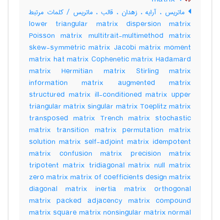
ماتریس ، آرایه ، زهدان ، قالب ، ماتریس / کلمات مرتبط
lower triangular matrix dispersion matrix
Poisson matrix multitrait-multimethod matrix
skew-symmetric matrix Jacobi matrix moment
matrix hat matrix Cophenetic matrix Hadamard
matrix Hermitian matrix Stirling matrix
information matrix augmented matrix
structured matrix ill-conditioned matrix upper
triangular matrix singular matrix Toeplitz matrix
transposed matrix Trench matrix stochastic
matrix transition matrix permutation matrix
solution matrix self-adjoint matrix idempotent
matrix confusion matrix precision matrix
tripotent matrix tridiagonal matrix null matrix
zero matrix matrix of coefficients design matrix
diagonal matrix inertia matrix orthogonal
matrix packed adjacency matrix compound
matrix square matrix nonsingular matrix normal