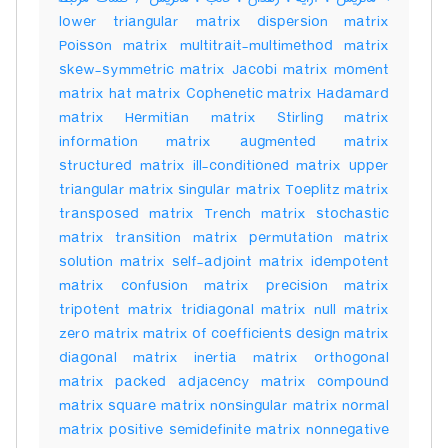
lower triangular matrix dispersion matrix
Poisson matrix multitrait-multimethod matrix
skew-symmetric matrix Jacobi matrix moment
matrix hat matrix Cophenetic matrix Hadamard
matrix Hermitian matrix Stirling matrix
information matrix augmented matrix
structured matrix ill-conditioned matrix upper
triangular matrix singular matrix Toeplitz matrix
transposed matrix Trench matrix stochastic
matrix transition matrix permutation matrix
solution matrix self-adjoint matrix idempotent
matrix confusion matrix precision matrix
tripotent matrix tridiagonal matrix null matrix
zero matrix matrix of coefficients design matrix
diagonal matrix inertia matrix orthogonal
matrix packed adjacency matrix compound
matrix square matrix nonsingular matrix normal
matrix positive semidefinite matrix nonnegative