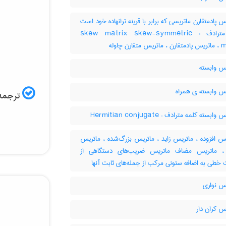
 پادمتقارن ماتریسی که برابر با قرینه ترانهاده خود است
کلمه مترادف : skew matrix skew-symmetric
قارن چاوله
س وابسته
س وابسته ی همراه
ترجمه 
بسته کلمه مترادف : Hermitian conjugate
س افزوده ، ماتریس زاید ، ماتریس بزرگ‌شده ، ماتریس
 ، ماتریس مضاف ماتریس ضریب‌های دستگاهی از
 خطی به اضافه ستونی مرکب از جمله‌های ثابت آنها
س نواری
س کران دار