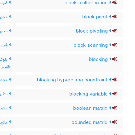
block multiplication
ضرب ج
block pivot
محور 
block pivoting
محورگ
block scanning
قطعه 
blocking
بلوک‌ب
قالبزنی
blocking hyperplane constraint
محدود
blocking variable
متغیر
boolean matrix
ماتریس 0 و 1 ، م
bounded matrix
ماتریس