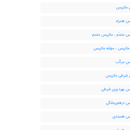
ماتریس
س همراه
س متمّم ، ماتریس متمم
اتریس ، مولفه ماتریس
س مرکّب
 شرطی ماتریس
س بهره وری شرطی
س درهم‌ریختگی
س همبندی