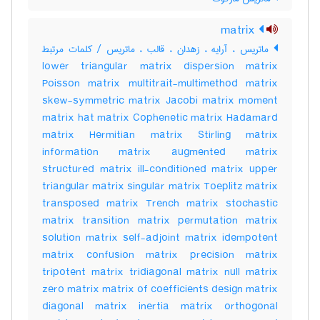
matrix
ماتریس ، آرایه ، زهدان ، قالب ، ماتریس / کلمات مرتبط
lower triangular matrix dispersion matrix
Poisson matrix multitrait-multimethod matrix
skew-symmetric matrix Jacobi matrix moment
matrix hat matrix Cophenetic matrix Hadamard
matrix Hermitian matrix Stirling matrix
information matrix augmented matrix
structured matrix ill-conditioned matrix upper
triangular matrix singular matrix Toeplitz matrix
transposed matrix Trench matrix stochastic
matrix transition matrix permutation matrix
solution matrix self-adjoint matrix idempotent
matrix confusion matrix precision matrix
tripotent matrix tridiagonal matrix null matrix
zero matrix matrix of coefficients design matrix
diagonal matrix inertia matrix orthogonal