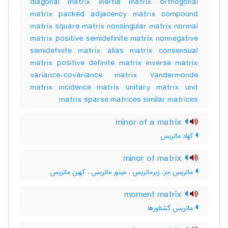
diagonal matrix inertia matrix orthogonal
matrix packed adjacency matrix compound
matrix square matrix nonsingular matrix normal
matrix positive semidefinite matrix nonnegative
semidefinite matrix alias matrix consensual
matrix positive definite matrix inverse matrix
variance-covariance matrix Vandermonde
matrix incidence matrix unitary matrix unit
matrix sparse matrices similar matrices
minor of a matrix
کهاد ماتریس
minor of matrix
ماتریس جزء زیرماتریس ، مینور ماتریس ، کهین ماتریس
moment matrix
ماتریس گشتاورها