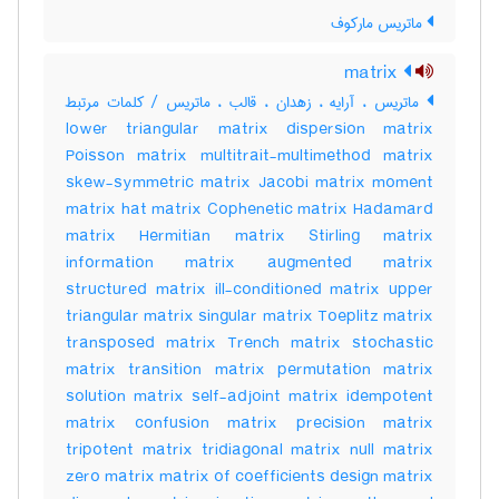
ماتریس مارکوف
matrix
ماتریس ، آرایه ، زهدان ، قالب ، ماتریس / کلمات مرتبط
lower triangular matrix dispersion matrix
Poisson matrix multitrait-multimethod matrix
skew-symmetric matrix Jacobi matrix moment
matrix hat matrix Cophenetic matrix Hadamard
matrix Hermitian matrix Stirling matrix
information matrix augmented matrix
structured matrix ill-conditioned matrix upper
triangular matrix singular matrix Toeplitz matrix
transposed matrix Trench matrix stochastic
matrix transition matrix permutation matrix
solution matrix self-adjoint matrix idempotent
matrix confusion matrix precision matrix
tripotent matrix tridiagonal matrix null matrix
zero matrix matrix of coefficients design matrix