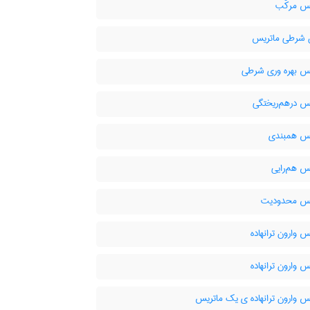
س مرکّب
 شرطی ماتریس
س بهره وری شرطی
س درهم‌ریختگی
س همبندی
س هم‌رایی
س محدودیت
 وارون ترانهاده
 وارون ترانهاده
س وارون ترانهاده ی یک ماتریس