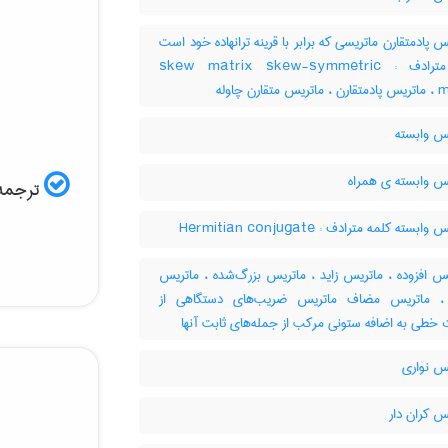
 پادمتقارن ماتریسی که برابر با قرینه ترانهاده خود است
کلمه مترادف : skew matrix skew-symmetric
قارن چاوله
س وابسته
س وابسته ی همراه
ترجمه 
بسته کلمه مترادف : Hermitian conjugate
س افزوده ، ماتریس زاید ، ماتریس بزرگ‌شده ، ماتریس
 ، ماتریس مضاف ماتریس ضریب‌های دستگاهی از
 خطی به اضافه ستونی مرکب از جمله‌های ثابت آنها
س نواری
س کران دار