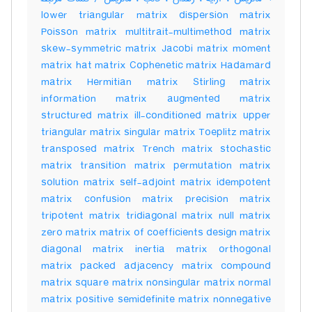
lower triangular matrix dispersion matrix
Poisson matrix multitrait-multimethod matrix
skew-symmetric matrix Jacobi matrix moment
matrix hat matrix Cophenetic matrix Hadamard
matrix Hermitian matrix Stirling matrix
information matrix augmented matrix
structured matrix ill-conditioned matrix upper
triangular matrix singular matrix Toeplitz matrix
transposed matrix Trench matrix stochastic
matrix transition matrix permutation matrix
solution matrix self-adjoint matrix idempotent
matrix confusion matrix precision matrix
tripotent matrix tridiagonal matrix null matrix
zero matrix matrix of coefficients design matrix
diagonal matrix inertia matrix orthogonal
matrix packed adjacency matrix compound
matrix square matrix nonsingular matrix normal
matrix positive semidefinite matrix nonnegative