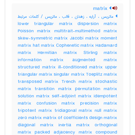
matrix
ماتریس ، آرایه ، زهدان ، قالب ، ماتریس / کلمات مرتبط
lower triangular matrix dispersion matrix
Poisson matrix multitrait-multimethod matrix
skew-symmetric matrix Jacobi matrix moment
matrix hat matrix Cophenetic matrix Hadamard
matrix Hermitian matrix Stirling matrix
information matrix augmented matrix
structured matrix ill-conditioned matrix upper
triangular matrix singular matrix Toeplitz matrix
transposed matrix Trench matrix stochastic
matrix transition matrix permutation matrix
solution matrix self-adjoint matrix idempotent
matrix confusion matrix precision matrix
tripotent matrix tridiagonal matrix null matrix
zero matrix matrix of coefficients design matrix
diagonal matrix inertia matrix orthogonal
matrix packed adjacency matrix compound