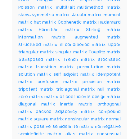
lower triangular matrix dispersion matrix
Poisson matrix multitrait-multimethod matrix
skew-symmetric matrix Jacobi matrix moment
matrix hat matrix Cophenetic matrix Hadamard
matrix Hermitian matrix Stirling matrix
information matrix augmented matrix
structured matrix ill-conditioned matrix upper
triangular matrix singular matrix Toeplitz matrix
transposed matrix Trench matrix stochastic
matrix transition matrix permutation matrix
solution matrix self-adjoint matrix idempotent
matrix confusion matrix precision matrix
tripotent matrix tridiagonal matrix null matrix
zero matrix matrix of coefficients design matrix
diagonal matrix inertia matrix orthogonal
matrix packed adjacency matrix compound
matrix square matrix nonsingular matrix normal
matrix positive semidefinite matrix nonnegative
semidefinite matrix alias matrix consensual