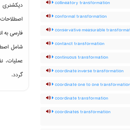
collineatory transformation
دیکشنری ت
conformal transformation
اصطلاحات 
conservative measurable transforma
فارسی به ان
contanct transformation
شامل اصط
continuous transformation
عملیات، نظ
coordinate inverse transformation
گردد.
coordinate one to one transformatio
coordinate transformation
coordinates transformation