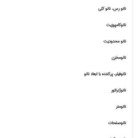
نانو رس، نانو کلی
نانوکامپوزیت
نانو محدودیت
نانومخزن
نانوفیلر، پرکننده با ابعاد نانو
نانوژنراتور
نانومتر
نانوصفحات