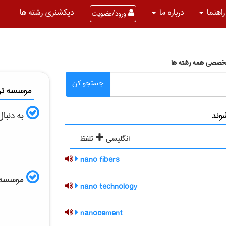
راهنما
درباره ما
دیکشنری رشته ها
ورود/عضویت
تخصصی همه رشته ها
جستجو کن
موسسه ترج
به دنبا
انگلیسی
تلفظ
nano fibers
موسسه الب
nano technology
nanocement