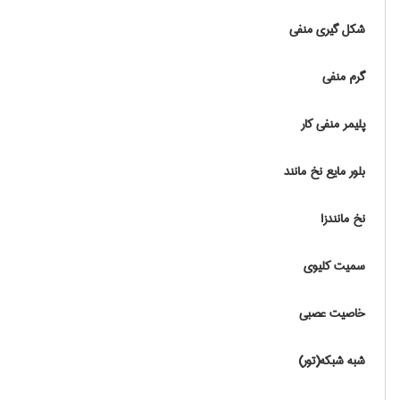
شکل گیری منفی
گرم منفی
پلیمر منفی کار
بلور مایع نخ مانند
نخ مانندزا
سمیت کلیوی
خاصیت عصبی
شبه شبکه(تور)