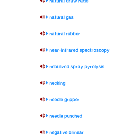
natural draw ratio
natural gas
natural rubber
near-infrared spectroscopy
nebulized spray pyrolysis
necking
needle gripper
needle punched
negative bilinear