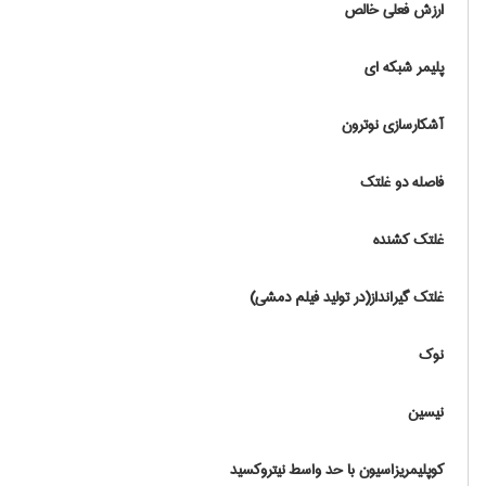
ارزش فعلی خالص
پلیمر شبکه ای
آشکارسازی نوترون
فاصله دو غلتک
غلتک کشنده
غلتک گیرانداز(در تولید فیلم دمشی)
نوک
نیسین
کوپلیمریزاسیون با حد واسط نیتروکسید