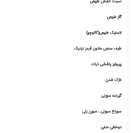
نسبت کشش طبیعی
گاز طبیعی
لاستیک طبیعی(کائوچو)
طیف سنجی مادون قرمز نزدیک
پیرولیز پاششی ذرات
نازک شدن
گیرنده سوزنی
سوراخ سوزنی ، سوزن زنی
دوخطی منفی