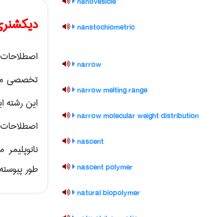
nanovesicle
دیکشنری 
nanstochiometric
اصطلاحات
narrow
تخصصی مهند
narrow melting range
این رشته ای
narrow molecular weight distribution
اصطلاحات
nascent
نانوپلیمر
م
طور پیوسته
nascent polymer
natural biopolymer