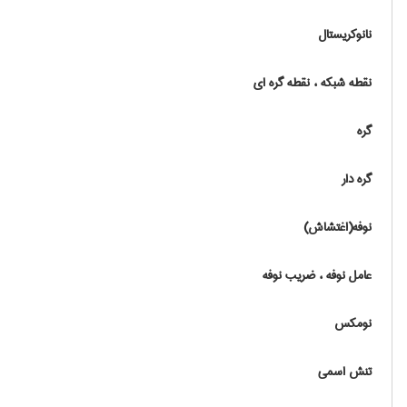
نانوکریستال
نقطه شبکه ، نقطه گره ای
گره
گره دار
نوفه(اغتشاش)
عامل نوفه ، ضریب نوفه
نومکس
تنش اسمی