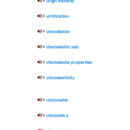
virgin material
virtification
viscoelastic
Viscoelastic ?uid
Viscoelastic properties
viscoelasticity
viscometer
viscometry