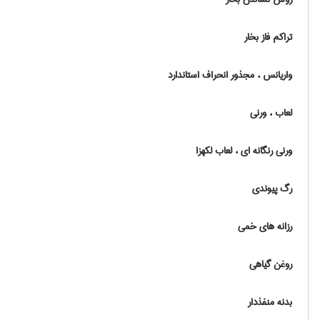
تراکم فاز بخار
واریانس ، مجذور انحراف استاندارد
لعاب ، ورنی
ورنی رنگانه ای ، لعاب لکه‏زا
رگ پیوندی
رزانه های خمی
روغن گیاهی
بدنه منفذدار