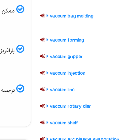
ممکن است
vaccum bag molding
vaccum forming
پارافریز مقاله ISI و
vaccum gripper
vaccum injection
ترجمه ف
vaccum line
vaccum rotary dier
vaccum shelf
vacuum arc plasma evaporation