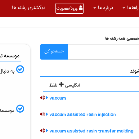
راهنما
درباره ما
دیکشنری رشته ها
ورود/عضویت
تخصصی همه رشته ها
جستجو کن
موسسه ترج
به دنبا
انگلیسی
تلفظ
vaccum
موسسه الب
vaccum assisted resin injection
vaccum assisted resin transfer molding