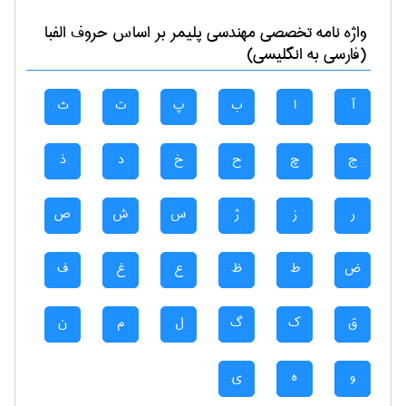
واژه نامه تخصصی
مهندسی پليمر
بر اساس حروف الفبا
(فارسی به انگلیسی)
آ
ا
ب
پ
ت
ث
ج
چ
ح
خ
د
ذ
ر
ز
ژ
س
ش
ص
ض
ط
ظ
ع
غ
ف
ق
ک
گ
ل
م
ن
و
ه
ی