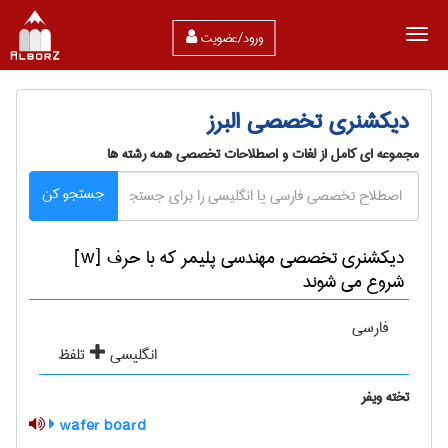
ورود/عضویت
دیکشنری تخصصی البرز
مجموعه ای کامل از لغات و اصطلاحات تخصصی همه رشته ها
جستجو کن
دیکشنری تخصصی مهندسی پليمر که با حرف [w]
شروع می شوند
فارسی
انگلیسی
تلفظ
تخته ویفر
wafer board