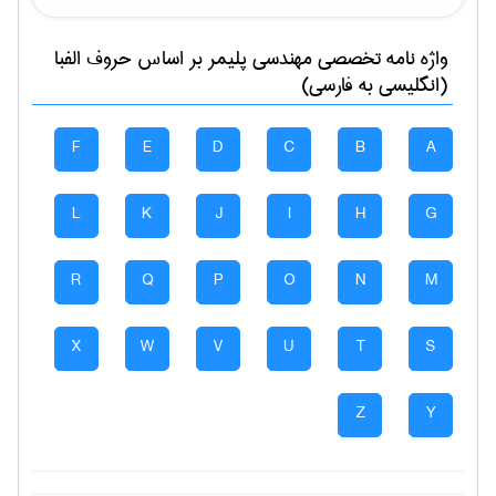
واژه نامه تخصصی
مهندسی پليمر
بر اساس حروف الفبا
(انگلیسی به فارسی)
F
E
D
C
B
A
L
K
J
I
H
G
R
Q
P
O
N
M
X
W
V
U
T
S
Z
Y