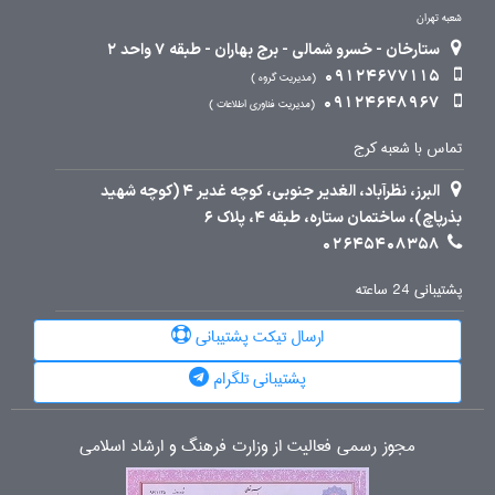
شعبه تهران
ستارخان - خسرو شمالی - برج بهاران - طبقه 7 واحد 2
09124677115
مدیریت گروه
09124648967
مدیریت فناوری اطلاعات
تماس با شعبه کرج
البرز، نظرآباد، الغدیر جنوبی، کوچه غدیر 4 (کوچه شهید
بذرپاچ)، ساختمان ستاره، طبقه 4، پلاک 6
02645408358
پشتیبانی 24 ساعته
ارسال تیکت پشتیبانی
پشتیبانی تلگرام
مجوز رسمی فعالیت از وزارت فرهنگ و ارشاد اسلامی