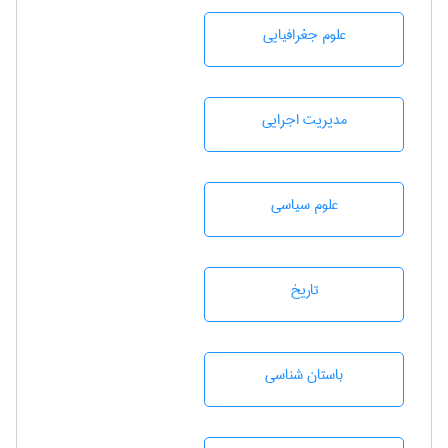
علوم جغرافيايی
مديريت اجرايی
علوم سياسی
تاريخ
باستان شناسی