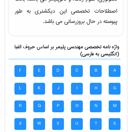
اصطلاحات تخصصی این دیکشنری به طور
پیوسته در حال بروزرسانی می باشد.
واژه نامه تخصصی
مهندسی پليمر
بر اساس حروف الفبا
(انگلیسی به فارسی)
F
E
D
C
B
A
L
K
J
I
H
G
R
Q
P
O
N
M
X
W
V
U
T
S