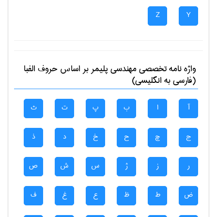
Z
Y
واژه نامه تخصصی
مهندسی پليمر
بر اساس حروف الفبا
(فارسی به انگلیسی)
آ
ا
ب
پ
ت
ث
ج
چ
ح
خ
د
ذ
ر
ز
ژ
س
ش
ص
ض
ط
ظ
ع
غ
ف