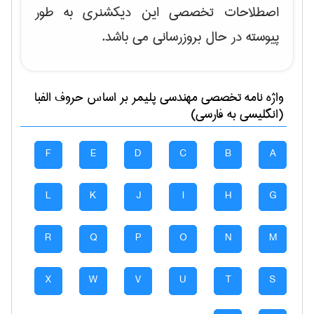
اصطلاحات تخصصی این دیکشنری به طور
پیوسته در حال بروزرسانی می باشد.
واژه نامه تخصصی
مهندسی پليمر
بر اساس حروف الفبا
(انگلیسی به فارسی)
F
E
D
C
B
A
L
K
J
I
H
G
R
Q
P
O
N
M
X
W
V
U
T
S