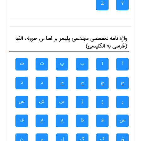
Z
Y
واژه نامه تخصصی
مهندسی پليمر
بر اساس حروف الفبا
(فارسی به انگلیسی)
آ
ا
ب
پ
ت
ث
ج
چ
ح
خ
د
ذ
ر
ز
ژ
س
ش
ص
ض
ط
ظ
ع
غ
ف
ق
ک
گ
ل
م
ن