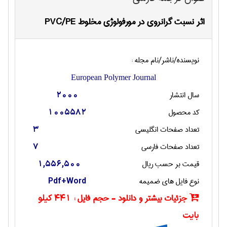
اثر نسبت گرانروی در مورفولوژی مخلوط PVC/PE
نویسنده/ناشر/نام مجله :
European Polymer Journal
سال انتشار
2000
کد محصول
1005582
تعداد صفحات انگليسی
3
تعداد صفحات فارسی
7
قیمت بر حسب ریال
1,556,500
نوع فایل های ضمیمه
Pdf+Word
جزئیات بیشتر و دانلود - حجم فایل :
441 کیلو
بایت