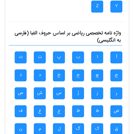
Z
Y
واژه نامه تخصصی
رياضی
بر اساس حروف الفبا (فارسی
به انگلیسی)
آ
ا
ب
پ
ت
ث
ج
چ
ح
خ
د
ذ
ر
ز
ژ
س
ش
ص
ض
ط
ظ
ع
غ
ف
ق
ک
گ
ل
م
ن