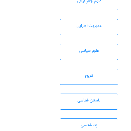
علوم جغرافيايی
مديريت اجرايی
علوم سياسی
تاريخ
باستان شناسی
زبانشناسی