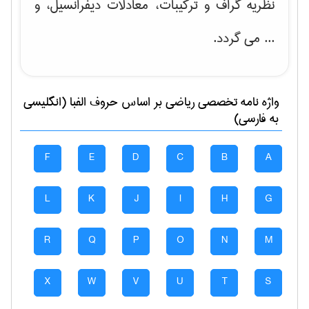
نظریه گراف و تركیبات، معادلات دیفرانسیل
، و
... می گردد.
واژه نامه تخصصی
رياضی
بر اساس حروف الفبا (انگلیسی
به فارسی)
F
E
D
C
B
A
L
K
J
I
H
G
R
Q
P
O
N
M
X
W
V
U
T
S