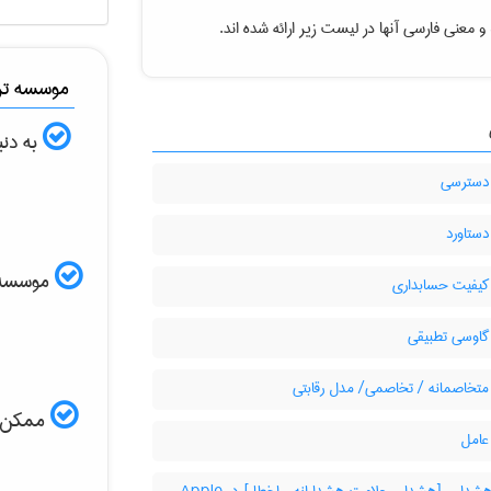
و معنی فارسی آنها در لیست زیر ارائه شده اند.
موسسه ترج
به دنب
دسترسی
ستاورد
موسسه ال
یفیت حسابداری
اوسی تطبیقی
تخاصمانه / تخاصمی/ مدل رقابتی
ممکن اس
امل