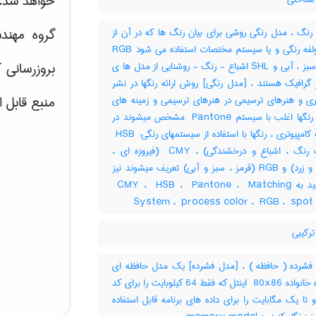
خواهد شد.
گروه مهند
نگ ، مدل رنگی روشی برای بیان رنگ ها که در آن از
چند مولفه رنگی و یا سیستم مختصات استفاده می شود RGB
بروزرسانی 
قرمز ، سبز ، آبی و SHL اشباع - رنگ - روشنایی از مدل ها ی
 گرافیک هستند ، [مدل رنگی] روش ارائه رنگها در نشر
منبع قابل 
تری و هنرهای ترسیمی در هنرهای ترسیمی و زمینه های
چاپی ، رنگها اغلب با سیستم ‎ Pantone مشخص میشوند در
گرافیک کامپیوتری ، رنگها با استفاده از سیستمهای رنگی: ‎ HSB
(کیفیت رنگ ، اشباع و درخشندگی) ، ‎ CMY (فیروزه ای ،
ارغوانی و زرد) و ‎RGB (قرمز ، سبز و آبی) تعریف میشوند نیز
نگاه کنید به ‎ CMY ، ‎ HSB ، ‎ Pantone ، ‎ Matching
System ، ‎ process color ، ‎ RGB ، ‎ spot
رکیبی
شرده ( حافظه ) ، [مدل فشرده] یک مدل حافظه ای
پردازنده خانواده ‎ 80x86 اینتل که فقط ‎64 کیلوبایت را برای کد
و تا یک مگابایت را برای داده های برنامه قابل استفاده