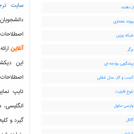
سایت ترج
 دهنده
دانشجویان
یوند معماری
اصطلاحات 
بکه بیزین
آنلاین
ارائه
رگر
این دیکش
یشگویی بودجه ای
اصطلاحات ک
سب و کار، مدل شغلی
تایپ نمای
لوغ قابلیت
انگلیسی، م
ارسی سلول
گیرد و کلی
انال
ناختی