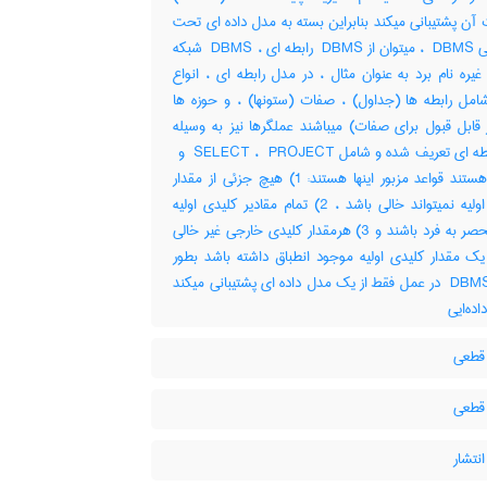
ت آن پشتیبانی میکند بنابراین بسته به مدل داده ای تحت
پشتیبانی ‎ DBMS ، میتوان از ‎ DBMS رابطه ای ، ‎ DBMS شبکه
غیره نام برد به عنوان مثال ، در مدل رابطه ای ، انواع
شامل رابطه ها (جداول) ، صفات (ستونها) ، و حوزه ها
 قابل قبول برای صفات) میباشند عملگرها نیز به وسیله
JOIN هستند قواعد مزبور اینها هستند: ‎1) هیچ جزئی از مقدار
کلیدی اولیه نمیتواند خالی باشد ، ‎2) تمام مقادیر کلیدی اولیه
باید منحصر به فرد باشند و ‎3) هرمقدار کلیدی خارجی غیر خالی
 یک مقدار کلیدی اولیه موجود انطباق داشته باشد بطور
کلی ، ‎ DBMS در عمل فقط از یک مدل داده ای پشتیبانی میکند
اده‌ایی
قطعی
قطعی
نتشار