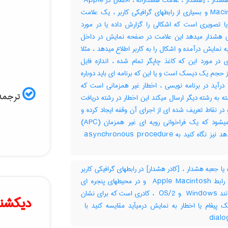
کادر هشدار ، [هشدار ، علامت هشدارانه ، اخطار] در ‎ Apple
Macintosh و بسیاری از رابطهای گرافیکی کاربر ، یک علامت
ا تصویری است که اشکالی را گزارش داده یا در مورد
 هشدار میدهد این علامت در صفحه نمایش در داخل
ه نمایش درآمده و اشکال را به کاربر اطلاع میدهد ، مثلا
 در مورد این که کاغذ چاپگر تمام شده ، اندازه فایل
ز حجم یک دیسک است و یا این که برنامه ای باید دوباره
 درآید در برنامه نویسی ، اخطار غیر همزمانی است که
ترجمه 
 به رشته دیگر ارسال میکند این اخطار در رشته دریافت
 در نقاط تعریف شده ای از اجرای آن وقفه ایجاد کرده و
باعث میشود که یک فراخوانی رویه ای غیر همزمان (‎APC)
انجام دهد نیز نگاه کنید به ‎ asynchronous procedure
یا جعبه هشدار ، [کادر هشدار] در رابطهای گرافیکی کاربر
، مانند رابط ‎ Apple Macintosh و در محیطهای پنجره ای
دیگر مانند ‎ Windows و ‎ OS/2 ، کادری است که برای نشان
دیکشنر
dialo