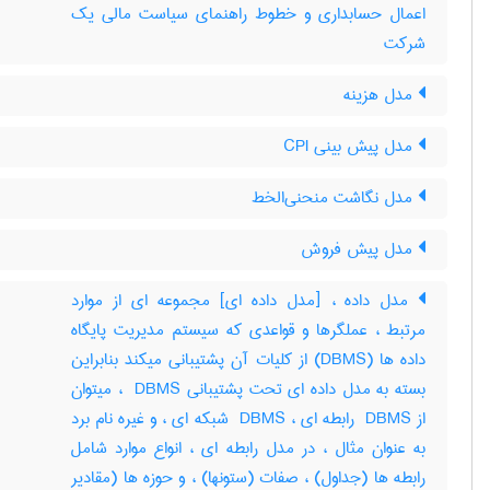
اعمال حسابداری و خطوط راهنمای سیاست مالی یک
شرکت
مدل هزینه
مدل پیش بینی CPI
مدل نگاشت منحنی‌الخط
مدل پیش فروش
مدل داده ، [مدل داده ای] مجموعه ای از موارد
مرتبط ، عملگرها و قواعدی که سیستم مدیریت پایگاه
داده ها (‎DBMS) از کلیات آن پشتیبانی میکند بنابراین
بسته به مدل داده ای تحت پشتیبانی ‎ DBMS ، میتوان
از ‎ DBMS رابطه ای ، ‎ DBMS شبکه ای ، و غیره نام برد
به عنوان مثال ، در مدل رابطه ای ، انواع موارد شامل
رابطه ها (جداول) ، صفات (ستونها) ، و حوزه ها (مقادیر