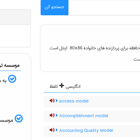
جستجو کن
[مدل حافظه بزرگ] یک مدل حافظه برای پردازنده های خانواده ‎ 80x86 اینتل است
است
موسسه ترج
به د
انگلیسی
تلفظ
access model
Accomplishment model
موسسه ال
Accounting Quality Model