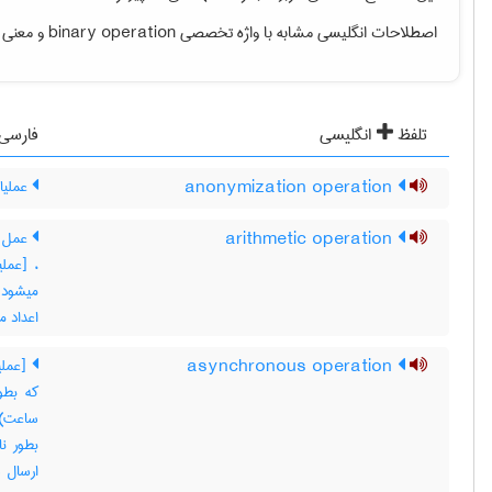
اصطلاحات انگلیسی مشابه با واژه تخصصی
binary operation
و معنی ف
تلفظ
انگلیسی
فارسی
anonymization operation
عملیا
arithmetic operation
عمل م
، [عمل
میشود 
اعداد م
asynchronous operation
[عملی
که بطو
ساعت) 
بطور نا
ارسال س