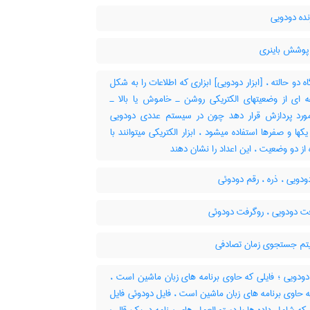
ده دودویی
وشش باینری
 دو حالته ، [ابزار دودویی] ابزاری که اطلاعات را به شکل
 ای از وضعیتهای الکتریکی روشن ـ خاموش یا بالا ـ
مورد پردازش قرار دهد چون در سیستم عددی دودویی
یکها و صفرها استفاده میشود ، ابزار الکتریکی میتوانند با
 از دو وضعیت ، این اعداد را نشان دهند
دویی ، ذره ، رقم دودوئی
ت دودویی ، روگرفت دودوئی
یتم جستجوی زمان تصادفی
ودویی ؛ فایلی که حاوی برنامه های زبان ماشین است ،
ه حاوی برنامه های زبان ماشین است ، فایل دودوئی فایل