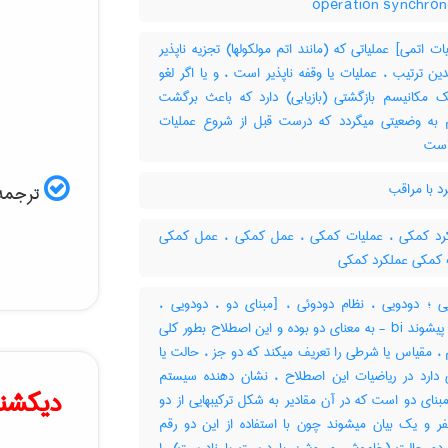
ت اتمی] عملیاتی که (مانند اتم مولکولها) تجزیه ناپذیر
ین ترتیب ، عملیات یا وقفه ناپذیر است ، و یا اگر لغو
 مکانیسم بازگشتی (بازیابی) دارد که باعث برگشت
به وضعیتی میگردد که درست قبل از شروع عملیات
است
د با مراقب
ترجمه 
د کمکی ، عملیات کمکی ، عمل کمکی ، عمل کمکی
 کمکی عملکرد کمکی
ی ؛ دودویی ، نظام دودوئی ، [مبنای دو ، دودویی ،
باینری] پیشوند ‎ bi- به معنای دو بوده و این اصطلاح بطور کلی
، مقیاس یا شرطی را تعریف میکند که دو جز ، حالت یا
دارد در ریاضیات این اصطلاح ، نشان دهنده سیستم
دیکشنر
نای دو است که در آن مقادیر به شکل ترکیبهایی از دو
ر و یک بیان میشوند چون با استفاده از این دو رقم