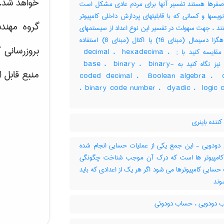
خواهد شد.
 صفرها هستند تفسیر آنها برای مردم عادی مشکل است
نویسها و کسانی که با قابلیتهای پردازش داخلی کامپیوتر
گروه مهند
نند ، جهت سهولت در تفسیر این نوع اعداد از سیستمهای
عددی هگزا دسیمال (مبنای ‎16) یا اکتال (مبنای ‎8) استفاده
بروزرسانی 
میکنند مقایسه کنید با ‎ decimal ، ‎ hexadecima ، ‎ ;
octal نیز نگاه کنید به ‎ base ، ‎ binary ، ‎ binary-
منبع قابل 
coded decimal ، ‎ Boolean algebra ، ‎ c
binary code number ، ‎ dyadic ، ‎ logic circuit ،
نده باینری
ودویی - این جمع یکی از عملیات حسابی انجام شده
امپیوتر ها است که درک آن موجب شناخت چگونگی
حسابی کامپیوترها می شود اگر هر یک از اعدادی که باید
ند
دودویی ، حساب دودوئی