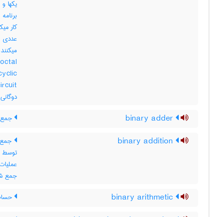
یکها و
برنامه 
کار میک
yclic
دوگانی
binary adder
جمع کن
binary addition
جمع د
توسط ک
عملیات 
جمع شو
binary arithmetic
حساب 