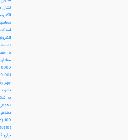
میتوان
نشان دا
الکترو
محاسبا
استفاد
الکترون
ده سطح 
با خطا
معادله
چهار رق
برای کا