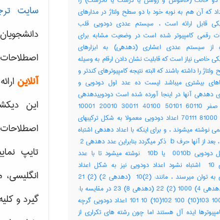
 دو حالت (خاموش و روشن یا درست یا نادرست) را
سایت ترج
د که آن هم به نوبه خود با دو سطح ولتاژ در مدارهای
نیکی قابل ارائه است ، سیستم عددی دودویی قلب
دانشجویان
ت رقمی کامپیوتر شده است در وضعیت مشابه برای
ه از سیستم عددی اعشاری (دهدهی) به ابزارهای
اصطلاحات 
یکی خاصی نیاز است که قابلیت نشان دادن ارقام به وسیله
ولتاژ را داشته باشند که البته نتیجه کامپیوترهای کندتر و
آنلاین
ارائه
های بیشتری میباشد لیست ده عدد اول دودویی و
ای دهدهی آنها در اینجا آورده شده است دودوییدهدهی
این دیکش
‎0000 صفر ‎10001 ‎20010 ‎30011 ‎40100 ‎50101 ‎60110
‎70111 ‎81000 ‎91001 اعداد دودویی معمولا به شکل ترکیبهای
اصطلاحات ک
می نوشته میشوند ، و برای اینکه با اعداد دهدهی اشتباه
نشوند ، بعد از آنها حرف ‎ b ذکر میگردد بنابراین عدد دهدهی ‎ 2
تایپ نمای
به شکل دودویی ‎ 0010b یا ‎ 10b نوشته میشود تا با عدد
دهدهی ‎ 10 اشتباه نشود اعداد دودویی نیز به شکل اعداد
انگلیسی، م
دهدهی به توان میرسند ، مانند: (‎2)‎ 10 (دهدهی ‎2) ‎21 (‎2)‎
100 (دهدهی ‎4) ‎22 (‎2)‎ 1000 (دهدهی ‎8) ‎23 در مقایسه با:
گیرد و کلی
(‎10)‎101 10 (‎10)‎102 100 (‎10)‎103 1000 اعداد دودویی گرچه
مپیوترها ایده آل هستند اما چون رشته های تکراری از