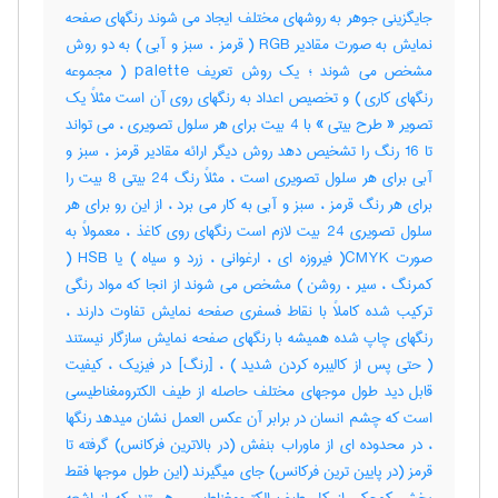
جایگزینی جوهر به روشهای مختلف ایجاد می شوند رنگهای صفحه
نمایش به صورت مقادیر RGB ( قرمز ، سبز و آبی ) به دو روش
مشخص می شوند ؛ یک روش تعریف palette ( مجموعه
رنگهای کاری ) و تخصیص اعداد به رنگهای روی آن است مثلاً یک
تصویر « طرح بیتی » با 4 بیت برای هر سلول تصویری ، می تواند
تا 16 رنگ را تشخیص دهد روش دیگر ارائه مقادیر قرمز ، سبز و
آبی برای هر سلول تصویری است ، مثلاً رنگ 24 بیتی 8 بیت را
برای هر رنگ قرمز ، سبز و آبی به کار می برد ، از این رو برای هر
سلول تصویری 24 بیت لازم است رنگهای روی کاغذ ، معمولاً به
صورت CMYK( فیروزه ای ، ارغوانی ، زرد و سیاه ) یا HSB (
کمرنگ ، سیر ، روشن ) مشخص می شوند از انجا که مواد رنگی
ترکیب شده کاملاً با نقاط فسفری صفحه نمایش تفاوت دارند ،
رنگهای چاپ شده همیشه با رنگهای صفحه نمایش سازگار نیستند
( حتی پس از کالیبره کردن شدید ) ، [رنگ] در فیزیک ، کیفیت
قابل دید طول موجهای مختلف حاصله از طیف الکترومغناطیسی
است که چشم انسان در برابر آن عکس العمل نشان میدهد رنگها
، در محدوده ای از ماوراب بنفش (در بالاترین فرکانس) گرفته تا
قرمز (در پایین ترین فرکانس) جای میگیرند (این طول موجها فقط