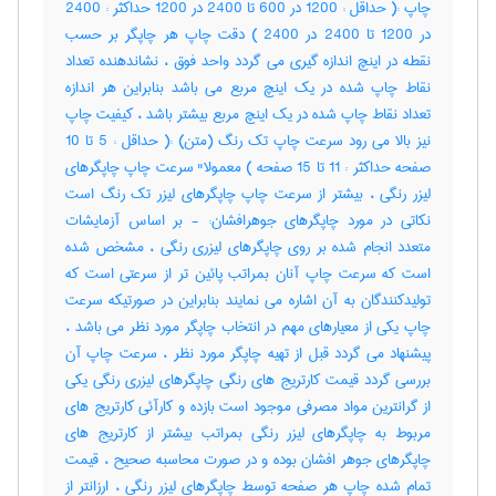
چاپ :( حداقل : 1200 در 600 تا 2400 در 1200 حداکثر : 2400
در 1200 تا 2400 در 2400 ) دقت چاپ هر چاپگر بر حسب
نقطه در اینچ اندازه گیری می گردد واحد فوق ، نشاندهنده تعداد
نقاط چاپ شده در یک اینچ مربع می باشد بنابراین هر اندازه
تعداد نقاط چاپ شده در یک اینچ مربع بیشتر باشد ، کیفیت چاپ
نیز بالا می رود سرعت چاپ تک رنگ (متن) :( حداقل : 5 تا 10
صفحه حداکثر : 11 تا 15 صفحه ) معمولا" سرعت چاپ چاپگرهای
لیزر رنگی ، بیشتر از سرعت چاپ چاپگرهای لیزر تک رنگ است
نکاتی در مورد چاپگرهای جوهرافشان: - بر اساس آزمایشات
متعدد انجام شده بر روی چاپگرهای لیزری رنگی ، مشخص شده
است که سرعت چاپ آنان بمراتب پائین تر از سرعتی است که
تولیدکنندگان به آن اشاره می نمایند بنابراین در صورتیکه سرعت
چاپ یکی از معیارهای مهم در انتخاب چاپگر مورد نظر می باشد ،
پیشنهاد می گردد قبل از تهیه چاپگر مورد نظر ، سرعت چاپ آن
بررسی گردد قیمت کارتریج های رنگی چاپگرهای لیزری رنگی یکی
از گرانترین مواد مصرفی موجود است بازده و کارآئی کارتریج های
مربوط به چاپگرهای لیزر رنگی بمراتب بیشتر از کارتریج های
چاپگرهای جوهر افشان بوده و در صورت محاسبه صحیح ، قیمت
تمام شده چاپ هر صفحه توسط چاپگرهای لیزر رنگی ، ارزانتر از