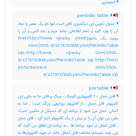
انحصاری
periodic table
جدول تناوبی این دیکشنری کافی است تنها نام یک عنصر یا نماد
آن را وارد کنید و تمام اطلاعاتی مانند جرم و عدد اتمی و آن را
ببینید نک دانلود(14KB): href'http://home ripway
com/2005-9/427870/Babylon/PeriodicTable
zip'>http://home ripway com/2005-
9/427870/Babylon/PeriodicTable zip http://host
picturewizard com/2005-
9/427870/Babylon/PeriodicTable zip
portable
قابل حمل - 1 کامپیوتری کوچک ، سبک و قابل جا به جایی این
کامپیوتر قابل حمل ، از کامپیوتر روزانویی بزرگتر است ، اما به
آسانی حمل می شود 2 برنامه ای که مستقل از ماشین است؛
یعنی می توان آن را در بیش از یک کامپیوتر اجرا کرد ، قابل حمل
، قابل انتقال در مورد برنامه ها ، به برنامه ای اطلاق می گردد که
بین چند سیستم مختلف قابل انتقال باشد در مورد کامپیوترها به