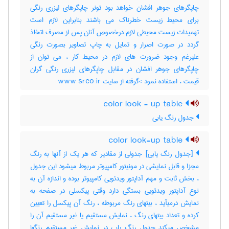
چاپگرهای جوهر افشان خواهد بود تونر چاپگرهای لیزری رنگی
برای محیط زیست خطرناک می باشند بنابراین لازم است
تهمیدات زیست محیطی لازم درخصوص آنان پس از مصرف اتخاذ
گردد در صورت اصرار و تمایل به چاپ تصاویر بصورت رنگی
علیرغم وجود ضرورت های لازم در محیط کار ، می توان از
چاپگرهای جوهر افشان در مقابل چاپگرهای لیزری رنگی گران
قیمت ، استفاده نمود >گرفته از سایت www srco ir
color look - up table
جدول رنگ یابی
color look-up table
[جدول رنگ یابی] جدولی از مقادیر که هر یک از آنها به رنگ
مجزا و قابل نمایشی در مونیتور کامپیوتر مربوط میشود این جدول
، بخش ثابت و مهم آداپتور ویدئویی کامپیوتر بوده و اندازه آن به
نوع آداپتور ویدئویی بستگی دارد وقتی پیکسلی در صفحه به
نمایش درمیآید ، بیتهای رنگ مربوطه ، رنگ آن پیکسل را تعیین
کرده و تعداد بیتهای رنگ ، نمایش مستقیم یا غیر مستقیم آن را
مشخص میکند جدول رنگ یابی در نمایش غیر مستقیم رنگها