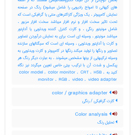
بخش کوچکی از کل طیف الکترومغناطیسی هستند که از اشعه
های کیهانی تا امواج رادیویی را شامل میشود) رنگ در صفحه
نمایش کامپیوتر ، یک ویژگی کاراکترهای متنی یا گرافیکی است که
تحت تاثیر سخت افزار و نرم افزار میباشد سخت افزار مزبور ،
شامل مونیتور رنگی ، و کارت کنترل کننده ویدئویی یا آداپتور
میباشد مونیتور ، وسیله ای است برای به نمایش درآوردن تصاویر
و کارت یا آداپتور ویدئویی ، وسیله ای است که سیگنالهای سازنده
تصاویر و رنگها را تولید میکند رنگها در کامپیوتر و کارت ویدئویی به
وسیله ترکیبهایی از بیتها مشخص میشوند ، به عبارت دیگر رنگ هر
پیکسل و شدت آن با ترکیب بیتی خاص تعیین میگردد نیز نگاه
کنید به ‎ color model ، ‎ color monitor ، ‎ CRT ، ‎ HSB ، ‎
monitor ، ‎ RGB ، ‎ video ، ‎ video adapter
color / graphics adapter
کارت گرافیکی / رنگی
Color analysis
تحلیل رنگ