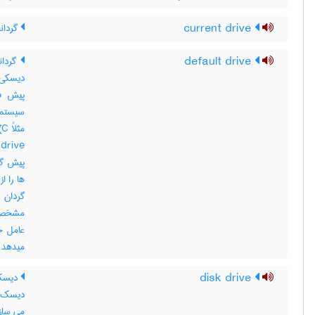
current drive
گردانن
default drive
گردان
دیسکی ک
سیستمه
م
پیش گز
ها را ا
گردان 
مشخص 
عامل خ
میدهد
disk drive
دیسک 
دیسک خ
می سازد