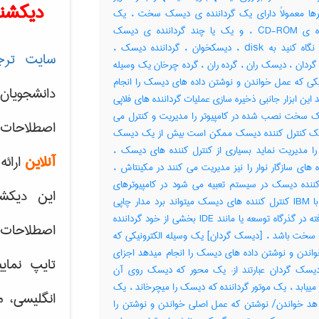
دیکشنر
ترها معمولاً دارای یک گرداننده ی دیسک سخت ، یک
گرداننده ی CD-ROM ، و یک یا چند گرداننده ی دیسک
هستند نگاه کنید به disk ، دیسکخوان ، گرداننده دیسک ،
سایت ترج
ردان ، دیسک ران ، گرده ران ، گرده چرخان یک وسیله
نیکی که عمل خواندن و نوشتن داده های دیسک را انجام
دانشجویان
این ابزار جانبی ذخیره سازی عملیات گرداننده های فلاپی
 سخت نصب شده در کامپیوتر را مدیریت و کنترل می
اصطلاحات 
یک کنترل کننده دیسک ممکن است بیش از یک دیسک
 مدیریت نماید بسیاری از کنترل کننده های دیسک ،
آنلاین
ارائه
ه های سازگار نوار را نیز مدیریت می کنند در مکینتاش ،
کننده دیسک در سیستم تعبیه می شود در کامپیوترهای
این دیکش
سازگار با IBM کنترل کننده های دیسک میتواند برد مدار چاپی
قرار گرفته در گذرگاه توسعه یا مانند IDE بخشی از خود گرداننده
اصطلاحات ک
خت باشد ، [دیسک گردان] یک وسیله الکترونیکی که
اندن و نوشتن داده های دیسک را انجام میدهد اجزای
تایپ نمای
یسک گردان عبارتند از: یک محور که دیسک روی آن
 مییابد ، یک موتور گرداننده که دیسک را میچرخاند ، یک
انگلیسی، م
یا چند هد خواندن‎/ نوشتن که عمل اصلی خواندن و نوشتن را