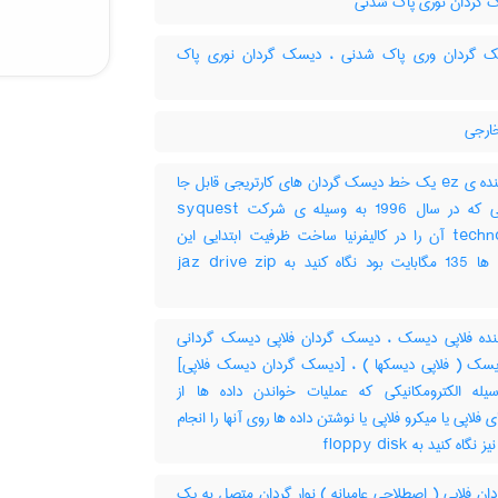
گردان نوری پاک شدنی
گردان وری پاک شدنی ، دیسک گردان نوری پاک
خارجی
گرداننده ی ez یک خط دیسک گردان های کارتریجی قابل جا
به جایی که در سال 1996 به وسیله ی شرکت syquest
technology آن را در کالیفرنیا ساخت ظرفیت ابتدایی این
کارتریج ها 135 مگابایت بود نگاه کنید به jaz drive zip
نده فلاپی دیسک ، دیسک گردان فلاپی دیسک گردانی
یسک ( فلاپی دیسکها ) ، [دیسک گردان دیسک فلاپی]
له الکترومکانیکی که عملیات خواندن داده ها از
 فلاپی یا میکرو فلاپی یا نوشتن داده ها روی آنها را انجام
گاه کنید به ‎ floppy disk
دان فلاپی ( اصطلاحی عامیانه ) نوار گردان متصل به یک