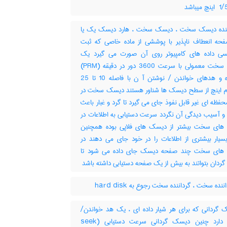
نده دیسک سخت ، دیسک سخت ، هارد دیسک یک یا
حه انعطاف ناپذیر با پوششی از ماده خاصی که ثبت
سی داده های کامپیوتر روی آن صورت می گیرد یک
دیسک سخت معمولی با سرعت 3600 دور در دقیقه (PRM)
چرخیده و هدهای خواندن / نوشتن آ ن با فاصله 10 تا 25
یم اینچ از سطح دیسک ها شناور هستند دیسک سخت در
فظه ای غیر قابل نفوذ جای می گیرد تا گرد و غبار باعث
 و آسیب دیدگی آن نگردد سرعت دستیابی به اطلاعات در
ای سخت بیشتر از دیسک های فلاپی بوده همچنین
یار بیشتری از اطلاعات را در خود جای می دهند در
های سخت چند صفحه دیسک جای داده می شود تا
دان بتواتند به بیش از یک صفحه دستیابی داشته باشد
نده سخت ، گرداننده سخت رجوع به hard disk
دیسک گردانی که برای هر شیار داده ای ، یک هد خواندن‎/
نوشتن دارد چنین دیسک گردانی سرعت دستیابی (‎seek