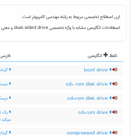
این اصطلاح تخصصی مربوط به رشته
مهندسی كامپيوتر
است.
اصطلاحات انگلیسی مشابه با واژه تخصصی
dual-sided drive
و معنی فا
تلفظ
انگلیسی
فارسی
boot drive
گردانند
cd- rom disk drive
دیسک 
cd-rom disk drive
دیسک گ
cd-rom drive
یک اب
میکند نیز نگاه ک
compressed drive
گردان