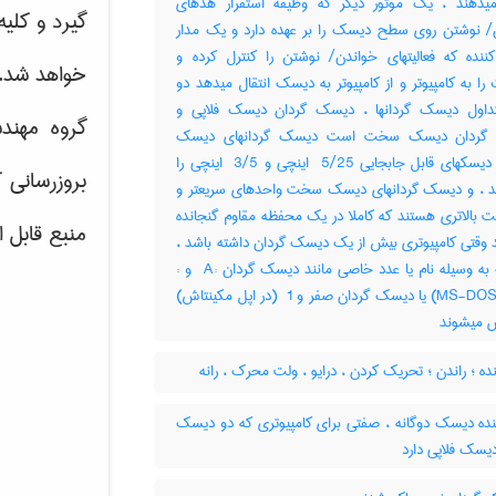
میدهند ، یک موتور دیگر که وظیفه استقرار هدهای
گیرد و کلی
خواندن‎/ نوشتن روی سطح دیسک را بر عهده دارد و یک مدار
کنترل کننده که فعالیتهای خواندن‎/ نوشتن را کنترل کرده و
خواهد شد.
 را به کامپیوتر و از کامپیوتر به دیسک انتقال میدهد دو
داول دیسک گردانها ، دیسک گردان دیسک فلاپی و
گروه مهند
گردان دیسک سخت است دیسک گردانهای دیسک
فلاپی ، دیسکهای قابل جابجایی ‎ 5/25 اینچی و ‎ 3/5 اینچی را
بروزرسانی 
ند ، و دیسک گردانهای دیسک سخت واحدهای سریعتر و
ت بالاتری هستند که کاملا در یک محفظه مقاوم گنجانده
منبع قابل 
 وقتی کامپیوتری بیش از یک دیسک گردان داشته باشد ،
C (در ‎MS-DOS) یا دیسک گردان صفر و ‎ 1 (در اپل مکینتاش)
میشوند
ده ؛ راندن ؛ تحریک کردن ، درایو ، ولت محرک ، رانه
نده دیسک دوگانه ، صفتی برای کامپیوتری که دو دیسک
یسک فلاپی دارد