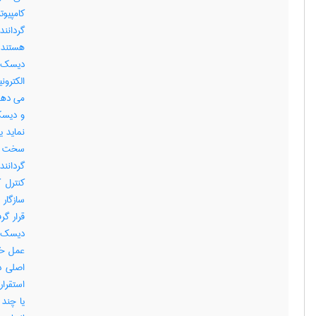
کامپیو
دیسک گ
الکترو
می دهد 
و دیسک
نماید 
سخت را
گردانند
کنترل 
دیسک س
عمل خو
اصلی د
استقرار