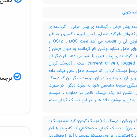
ممکن اس
ده کنونی
نده پیش فرض ، گرداننده ی پیش فرض - گرداننده ی
ه وقتی نام گرداننده ای را نمی آوریم ، کامپیوتر به طور
پیش فرض آن را انتخاب می کند تحت OS/2 , DOS و
ای عامل مشابه نوشتن نام گرداننده به عنوان فرمان (
ثلاً C) ، گرداننده ی پیش فرض را تغییر می دهد نام دیگر آن
logged drive یا current drive است ، [دیسک گردان
یده] دیسک گردانی که سیستم عامل سعی میکند داده
ترجمه 
ز روی آن بخواند و یا در آن بنویسد ، مگر این که دیسک
دیگری صریحا مشخص شود به عبارت دیگر ، در صورت
نشدن نام یک دیسک خاص در عملیات ، سیستم
واندن و نوشتن داده ها را در این دیسک گردان انجام
چرخان ؛ دیسک ران( دیسک گردان؛ گرداننده دیسک ؛
وان) ، دیسک گردان - دستگاهی که کامپیوتر را قادر
 تا اطلاعات را بر روی دیسکها بنویسد یا آنها را بخواند ریز