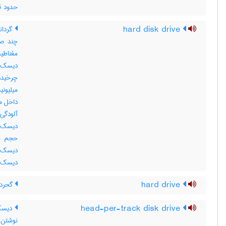
حدود ‎ 1/5 اینچ میباشد
hard disk drive
گردان
چند صف
مغناطی
میلیون
داخل مح
آلودگی
دیسک ه
حجم بس
دیسک 
دیسک گر
hard drive
گحردان
head-per-track disk drive