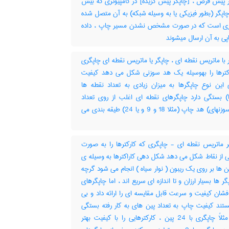
 پیش فرض ، [چاپگر پیش گزیده] در کامپیوتری که بیش
اپگر (بطور فیزیکی یا به وسیله شبکه) به آن متصل شده
ری است که در صورت مشخص نشدن مسیر چاپ ، داده
ی به آن ارسال میشوند
با ماتریس نقطه ای ، چاپگر یا ماتریس نقطه ای چاپگری
اکترها را بهوسیله یک هد سوزنی شکل می دهد کیفیت
این نوع چاپگرها به میزان زیادی به تعداد نقطه ها
ا) بستگی دارد چاپگرهای نقطه ای اغلب از روی تعداد
نقاط (سوزنهای) هد چاپ (مثلا 18 و 9 و یا 24) طیقه بندی می
 ماتریس نقطه ای - چاپگری که کارکترها را به صورت
ی از نقاط شکل می دهد شکل دهی کاراکترها به وسیله ی
ن ها بر روی یک ریبون ( نوار سیاه ) انجام می شود گرچه
گر ها بسیار ارزان و تا اندازه ای سریع اند ، اما چاپگرهای
شان کیفیت و سرعت قابل مقایسه ای را ارائه داد و بی
تند کیفیت چاپ به تعداد پین های به کار رفته بستگی
دارد ، مثلاً چاپگری با 24 پین ، کارکترهایی را با کیفیت بهتر