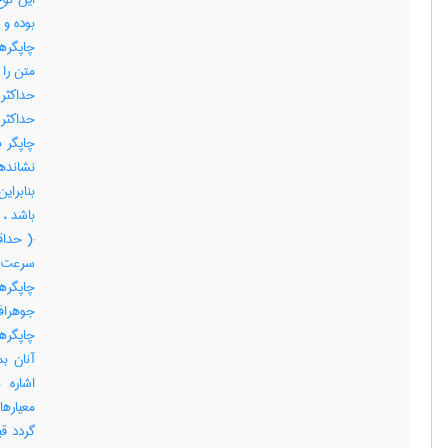
بوده و 
چاپگره
متن را
چاپگر ب
نشانده
بنابرای
باشد ،
سرعت چ
چاپگره
جوهراف
چاپگر
آنان ب
اشاره 
معیارها
گردد قب