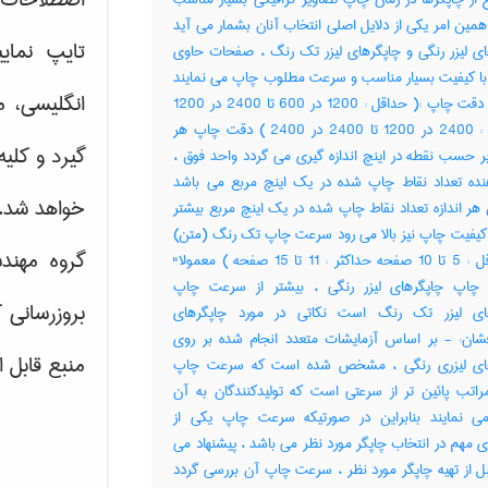
همین امر یکی از دلایل اصلی انتخاب آنان بشمار می آید
تایپ نمای
ای لیزر رنگی و چاپگرهای لیزر تک رنگ ، صفحات حاوی
 با کیفیت بسیار مناسب و سرعت مطلوب چاپ می نمایند
انگلیسی، م
حداکثر دقت چاپ :( حداقل : 1200 در 600 تا 2400 در 1200
حداکثر : 2400 در 1200 تا 2400 در 2400 ) دقت چاپ هر
گیرد و کلی
ر حسب نقطه در اینچ اندازه گیری می گردد واحد فوق ،
نده تعداد نقاط چاپ شده در یک اینچ مربع می باشد
خواهد شد.
ن هر اندازه تعداد نقاط چاپ شده در یک اینچ مربع بیشتر
 کیفیت چاپ نیز بالا می رود سرعت چاپ تک رنگ (متن)
گروه مهند
:( حداقل : 5 تا 10 صفحه حداکثر : 11 تا 15 صفحه ) معمولا"
اپ چاپگرهای لیزر رنگی ، بیشتر از سرعت چاپ
بروزرسانی 
ای لیزر تک رنگ است نکاتی در مورد چاپگرهای
شان: - بر اساس آزمایشات متعدد انجام شده بر روی
منبع قابل 
های لیزری رنگی ، مشخص شده است که سرعت چاپ
مراتب پائین تر از سرعتی است که تولیدکنندگان به آن
می نمایند بنابراین در صورتیکه سرعت چاپ یکی از
ی مهم در انتخاب چاپگر مورد نظر می باشد ، پیشنهاد می
ل از تهیه چاپگر مورد نظر ، سرعت چاپ آن بررسی گردد