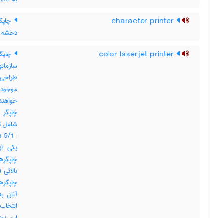
character printer
چاپگر
دخشه ای
color laserjet printer
سازمان
طراحی 
موجود ب
خواهند
چاپگر 
یکی از
چاپگرها
بالائی 
چاپگرها
آنان به
انتخاب 
این نوع