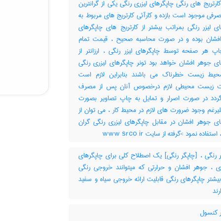
رتریج های رنگی چاپگرهای لیزری رنگی یکی از گرانترین
رفی موجود است بازده و کارآئی کارتریج های مربوط به
ای لیزر رنگی بمراتب بیشتر از کارتریج های چاپگرهای
فشان بوده و در صورت محاسبه صحیح ، قیمت تمام
پ هر صفحه توسط چاپگرهای لیزر رنگی ، ارزانتر از
ای جوهر افشان خواهد بود تونر چاپگرهای لیزری رنگی
حیط زیست خطرناک می باشند بنابراین لازم است
ات زیست محیطی لازم درخصوص آنان پس از مصرف
گردد در صورت اصرار و تمایل به چاپ تصاویر بصورت
یرغم وجود ضرورت های لازم در محیط کار ، می توان از
ای جوهر افشان در مقابل چاپگرهای لیزری رنگی گران
تفاده نمود >گرفته از سایت www srco ir
 رنگی ، [چاپگر رنگی] یک اصطلاح کلی برای چاپگرهای
ی ، جوهر افشان و حرارتی که میتوانند خروجی رنگی
یشتر چاپگرهای رنگی قابلیت ارائه خروجی سیاه و سفید
رند
 کنسول