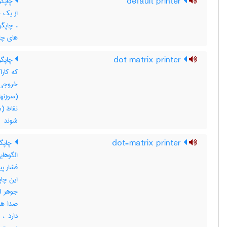
default printer
چاپگر
از یک چ
، چاپگ
های چاپ
dot matrix printer
چاپگر 
که کار
خروجی 
(سوزنه
شوند
dot-matrix printer
چاپگر
الگوهای
فشار پی
این چاپ
جوهر اف
صدا هس