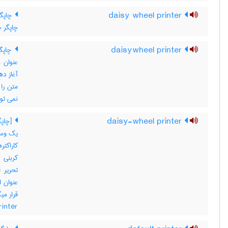
daisy wheel printer
چاپگر
چاپگر 
daisywheel printer
چاپگر
عنوان 
متن را 
نمی توا
daisy-wheel printer
[چاپگ
یک وسیل
کاراکت
کربنی 
تحریر 
عنوان ا
printer