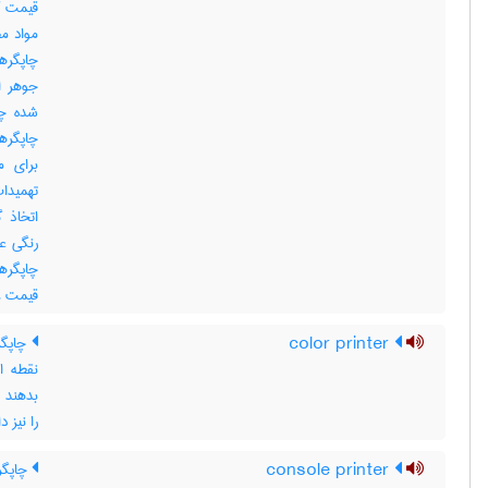
قیمت کا
مواد مص
چاپگره
جوهر ا
شده چا
چاپگره
برای م
تهمید
اتخاذ 
رنگی عل
چاپگره
قیمت ، اس
color printer
چاپگر
نقطه ا
بدهند ب
را نیز دا
console printer
چاپگر