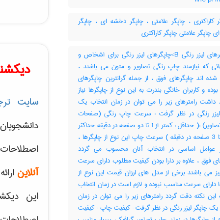
 کاراکتری ، چاپگر علامتی ، چاپگر دخشه ای ، چاپگر
 چاپگر علامتی چاپگر کاراکتری
چاپگرهای لیزر رنگی B>چاپگرهای لیزر رنگی برای اشخاص و
دیکشنر
هائی که نیازمند چاپ رنگی تصاویر و متون می باشند ،
شده اند چاپگرهای فوق ، از جمله ‌گرانترین چاپگرهای
وده و کاربران خانگی بندرت به این نوع از چاپگرها نیاز
سایت ترج
 داشت رامترهای زیر را می توان در زمان انتخاب یک
لیزر رنگی در نظر گرفت : سرعت چاپ رنگی (صفحات
دانشجویان
شامل تصاویر) :( حداقل : کمتر از 1 تا دو صفحه در دقیقه حداکثر
: 5/1 تا 3 صفحه در دقیقه ) سرعت چاپ این نوع از چاپگرها ،
اصطلاحات 
 عوامل اساسی در انتخاب آنان محسوب می گردد
ی فوق ، علاوه بر دارا بودن کیفیت مطلوب دارای سرعت
آنلاین
ارائه
نیز می باشند برخی از مدل های ارزان قیمت این نوع از
 دارای سرعت مناسب نبوده و لازم است در زمان انتخاب
این دیکش
 این نکته دقت گردد رامترهای زیر را می توان در زمان
یک چاپگر لیزر رنگی در نظر گرفت : کیفیت چاپ : کیفیت
اصطلاحات ک
 از چاپگرها در زمان چاپ تصاویر گرافیکی بسیار مناسب