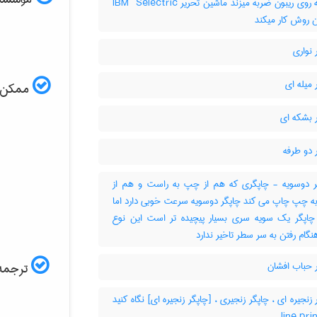
آنگاه به روی ریبون ضربه میزند ماشین تحریر ‎IBM ‎ Selectric
ن روش کار میکند
نواری
میله ای
ممکن اس
 بشکه ای
 دو طرفه
 دوسویه - چاپگری که هم از چپ به راست و هم از
ه چپ چاپ می کند چاپگر دوسویه سرعت خوبی دارد اما
چاپگر یک سویه سری بسیار پیچیده تر است این نوع
نگام رفتن به سر سطر تاخیر ندارد
 حباب افشان
ترجمه 
زنجیره ای ، چاپگر زنجیری ، [چاپگر زنجیره ای] نگاه کنید