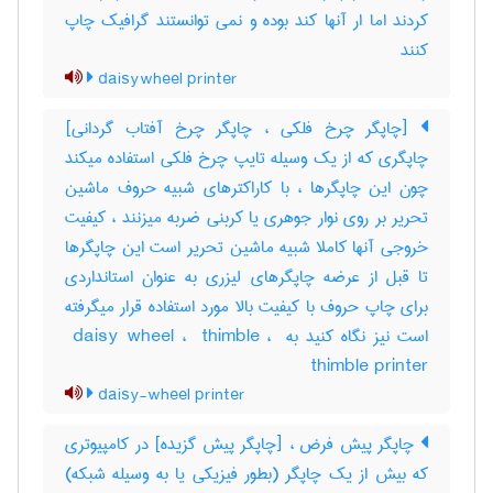
کردند اما ار آنها کند بوده و نمی توانستند گرافیک چاپ
کنند
daisywheel printer
[چاپگر چرخ فلکی ، چاپگر چرخ آفتاب گردانی]
چاپگری که از یک وسیله تایپ چرخ فلکی استفاده میکند
چون این چاپگرها ، با کاراکترهای شبیه حروف ماشین
تحریر بر روی نوار جوهری یا کربنی ضربه میزنند ، کیفیت
خروجی آنها کاملا شبیه ماشین تحریر است این چاپگرها
تا قبل از عرضه چاپگرهای لیزری به عنوان استانداردی
برای چاپ حروف با کیفیت بالا مورد استفاده قرار میگرفته
است نیز نگاه کنید به ‎ daisy wheel ، ‎ thimble ، ‎
thimble printer
daisy-wheel printer
چاپگر پیش فرض ، [چاپگر پیش گزیده] در کامپیوتری
که بیش از یک چاپگر (بطور فیزیکی یا به وسیله شبکه)