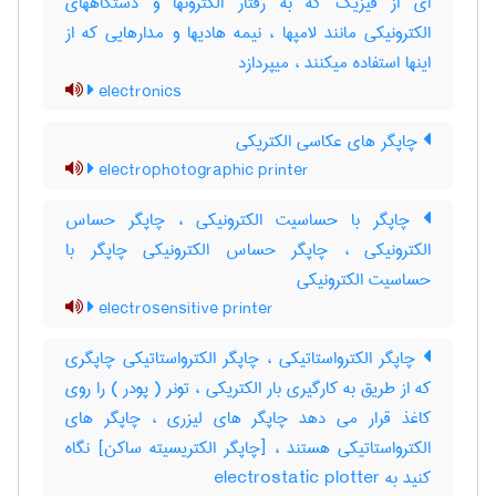
ای از فیزیک که به رفتار الکترونها و دستگاههای
الکترونیکی مانند لامپها ، نیمه هادیها و مدارهایی که از
اینها استفاده میکنند ، میپردازد
electronics
چاپگر های عکاسی الکتریکی
electrophotographic printer
چاپگر با حساسیت الکترونیکی ، چاپگر حساس
الکترونیکی ، چاپگر حساس الکترونیکی چاپگر با
حساسیت الکترونیکی
electrosensitive printer
چاپگر الکترواستاتیکی ، چاپگر الکترواستاتیکی چاپگری
که از طریق به کارگیری بار الکتریکی ، تونر ( پودر ) را روی
کاغذ قرار می دهد چاپگر های لیزری ، چاپگر های
الکترواستاتیکی هستند ، [چاپگر الکتریسیته ساکن] نگاه
کنید به ‎ electrostatic plotter