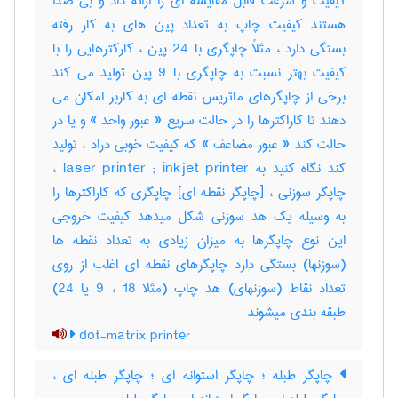
کیفیت و سرعت قابل مقایسه ای را ارائه داد و بی صدا
هستند کیفیت چاپ به تعداد پین های به کار رفته
بستگی دارد ، مثلاً چاپگری با 24 پین ، کارکترهایی را با
کیفیت بهتر نسبت به چاپگری با 9 پین تولید می کند
برخی از چاپگرهای ماتریس نقطه ای به کاربر امکان می
دهند تا کاراکترها را در حالت سریع « عبور واحد » و یا در
حالت کند « عبور مضاعف » که کیفیت خوبی دراد ، تولید
کند نگاه کنید به laser printer ; inkjet printer ،
چاپگر سوزنی ، [چاپگر نقطه ای] چاپگری که کاراکترها را
به وسیله یک هد سوزنی شکل میدهد کیفیت خروجی
این نوع چاپگرها به میزان زیادی به تعداد نقطه ها
(سوزنها) بستگی دارد چاپگرهای نقطه ای اغلب از روی
تعداد نقاط (سوزنهای) هد چاپ (مثلا ‎9 ، ‎18 یا ‎24)
طبقه بندی میشوند
dot-matrix printer
چاپگر طبله ؛ چاپگر استوانه ای ؛ چاپگر طبله ای ،