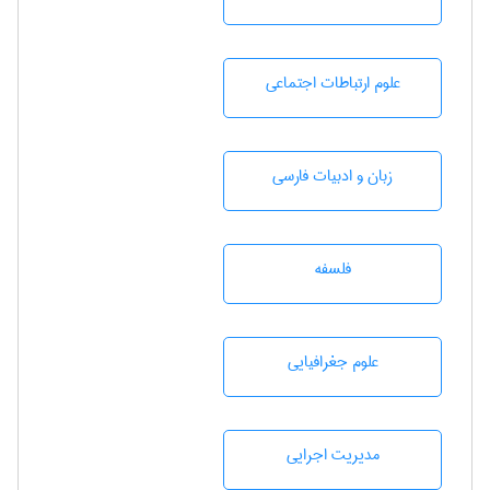
علوم ارتباطات اجتماعی
زبان و ادبيات فارسی
فلسفه
علوم جغرافيايی
مديريت اجرايی