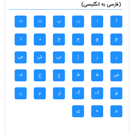
(فارسی به انگلیسی)
آ
ا
ب
پ
ت
ث
ج
چ
ح
خ
د
ذ
ر
ز
ژ
س
ش
ص
ض
ط
ظ
ع
غ
ف
ق
ک
گ
ل
م
ن
و
ه
ی