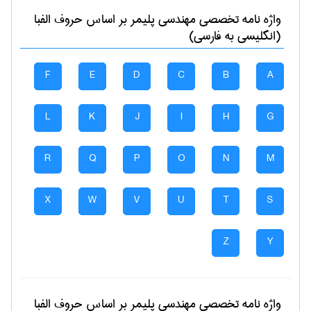
واژه نامه تخصصی
مهندسی پليمر
بر اساس حروف الفبا
(انگلیسی به فارسی)
F
E
D
C
B
A
L
K
J
I
H
G
R
Q
P
O
N
M
X
W
V
U
T
S
Z
Y
واژه نامه تخصصی
مهندسی پليمر
بر اساس حروف الفبا