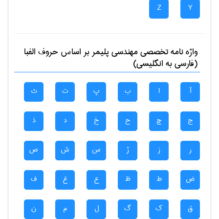
Z
Y
واژه نامه تخصصی
مهندسی پليمر
بر اساس حروف الفبا
(فارسی به انگلیسی)
آ
ا
ب
پ
ت
ث
ج
چ
ح
خ
د
ذ
ر
ز
ژ
س
ش
ص
ض
ط
ظ
ع
غ
ف
ق
ک
گ
ل
م
ن