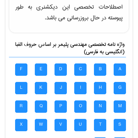
اصطلاحات تخصصی این دیکشنری به طور
پیوسته در حال بروزرسانی می باشد.
واژه نامه تخصصی
مهندسی پليمر
بر اساس حروف الفبا
(انگلیسی به فارسی)
F
E
D
C
B
A
L
K
J
I
H
G
R
Q
P
O
N
M
X
W
V
U
T
S