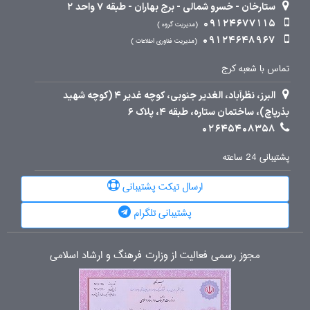
ستارخان - خسرو شمالی - برج بهاران - طبقه 7 واحد 2
09124677115
مدیریت گروه
09124648967
مدیریت فناوری اطلاعات
تماس با شعبه کرج
البرز، نظرآباد، الغدیر جنوبی، کوچه غدیر 4 (کوچه شهید
بذرپاچ)، ساختمان ستاره، طبقه 4، پلاک 6
02645408358
پشتیبانی 24 ساعته
ارسال تیکت پشتیبانی
پشتیبانی تلگرام
مجوز رسمی فعالیت از وزارت فرهنگ و ارشاد اسلامی