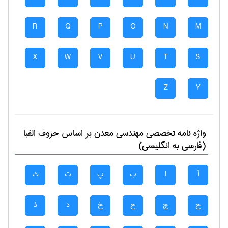
R
Q
P
O
N
M
X
W
V
U
T
S
Z
Y
واژه نامه تخصصی
مهندسی معدن
بر اساس حروف الفبا
(فارسی به انگلیسی)
آ
ا
ب
پ
ت
ث
ج
چ
ح
خ
د
ذ