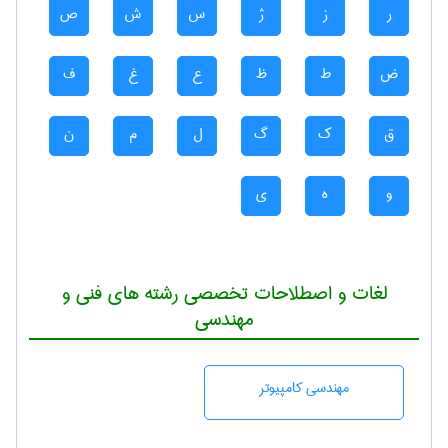
ر
ز
ژ
س
ش
ص
ض
ط
ظ
ع
غ
ف
ق
ک
گ
ل
م
ن
و
ه
ی
لغات و اصطلاحات تخصصی رشته های فنی و
مهندسی
مهندسی كامپيوتر