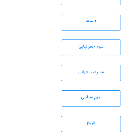
فلسفه
علوم جغرافيايی
مديريت اجرايی
علوم سياسی
تاريخ