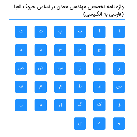
واژه نامه تخصصی
مهندسی معدن
بر اساس حروف الفبا
(فارسی به انگلیسی)
آ
ا
ب
پ
ت
ث
ج
چ
ح
خ
د
ذ
ر
ز
ژ
س
ش
ص
ض
ط
ظ
ع
غ
ف
ق
ک
گ
ل
م
ن
و
ه
ی