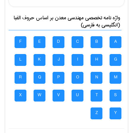
واژه نامه تخصصی
مهندسی معدن
بر اساس حروف الفبا
(انگلیسی به فارسی)
F
E
D
C
B
A
L
K
J
I
H
G
R
Q
P
O
N
M
X
W
V
U
T
S
Z
Y