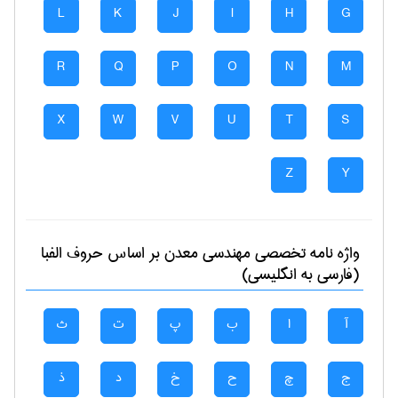
L
K
J
I
H
G
R
Q
P
O
N
M
X
W
V
U
T
S
Z
Y
واژه نامه تخصصی
مهندسی معدن
بر اساس حروف الفبا
(فارسی به انگلیسی)
آ
ا
ب
پ
ت
ث
ج
چ
ح
خ
د
ذ