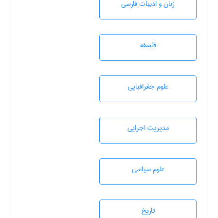
زبان و ادبيات فارسی
فلسفه
علوم جغرافيايی
مديريت اجرايی
علوم سياسی
تاريخ