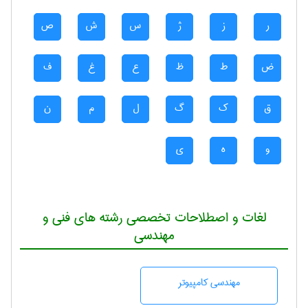
ر
ز
ژ
س
ش
ص
ض
ط
ظ
ع
غ
ف
ق
ک
گ
ل
م
ن
و
ه
ی
لغات و اصطلاحات تخصصی رشته های فنی و
مهندسی
مهندسی كامپيوتر