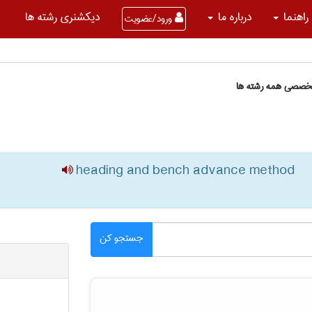
راهنما
درباره ما
دیکشنری رشته ها
ورود/عضویت
تخصصی همه رشته ها
heading and bench advance method
جستجو کن