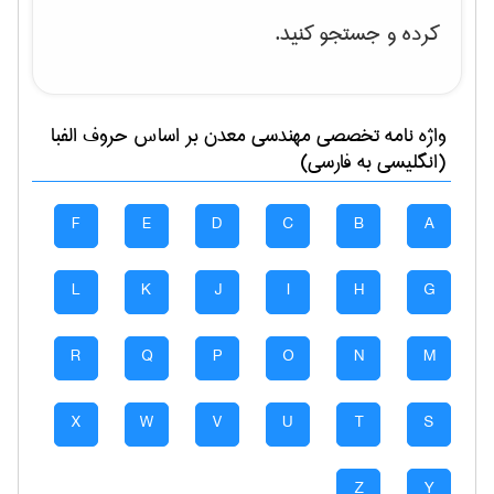
کرده و جستجو کنید.
واژه نامه تخصصی
مهندسی معدن
بر اساس حروف الفبا
(انگلیسی به فارسی)
F
E
D
C
B
A
L
K
J
I
H
G
R
Q
P
O
N
M
X
W
V
U
T
S
Z
Y