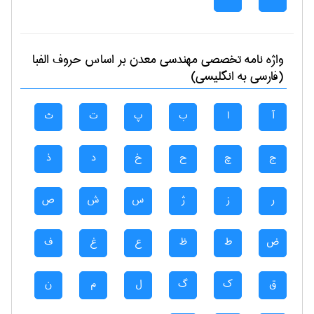
واژه نامه تخصصی
مهندسی معدن
بر اساس حروف الفبا
(فارسی به انگلیسی)
آ
ا
ب
پ
ت
ث
ج
چ
ح
خ
د
ذ
ر
ز
ژ
س
ش
ص
ض
ط
ظ
ع
غ
ف
ق
ک
گ
ل
م
ن