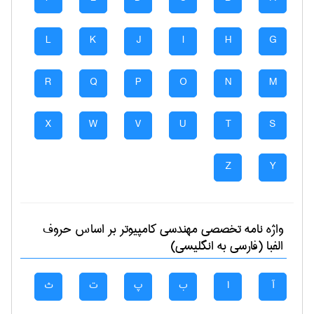
L
K
J
I
H
G
R
Q
P
O
N
M
X
W
V
U
T
S
Z
Y
واژه نامه تخصصی
مهندسی كامپيوتر
بر اساس حروف
الفبا (فارسی به انگلیسی)
آ
ا
ب
پ
ت
ث