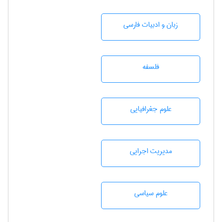
زبان و ادبيات فارسی
فلسفه
علوم جغرافيايی
مديريت اجرايی
علوم سياسی