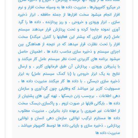
در میکرو کامپیوترها ، مدیریت داده ها به وسیله سخت افزار و نرم
افزار انجام میشود سخت افزارها از جمله حافظه ، ابزار ذخیره
سازی ، ابزار ورودی و خروجی ، و ریز پردازنده ، داده ها را گرد
آوری نموده جابجا کرده و تحت پردازش قرار میدهند سیستم
عامل (نرم افزاری که بیشتر این فعالیتها را کنترل میکند) سخت
افزار را تحت نظارت قرار میدهد که در نتیجه از هماهنگی بین
اجزای سیستم و ذخیره سازی مناسب داده ها ، اطمینان حاصل
میشود برنامه های کاربردی تحت نظر سیستم عامل کار میکنند و
با پذیرفتن ورودی ، پردازش آن طبق فرمانهای کاربر ، و ارسال
نتایج به یک ابزار خروجی یا (با کمک سیستم عامل) به ابزار
ذخیره سازی دیسکی ، با داده ها کار میکنند مدیریت داده ها ،
مسوولیت کاربر نیز میباشد که وظایفی چون گردآوری و سازمان
دهی اطلاعات ، برچسب زدن دیسکها ، تهیه کپی های پشتیبان از
داده ها ، بایگانی فایلها در صورت لزوم ، و پاکسازی دیسک سخت
از اطلاعات غیر ضروری را برعهده دارد بنابراین ، مدیریت مطلوب
داده ها مستلزم ترکیب توانایی سازمان دهی انسان و توانایی
پردازشی ، ذخیره سازی و بازیابی داده ها توسط کامپیوتر میباشد ،
مدیریت داده‌ ها