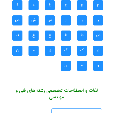
ج
چ
ح
خ
د
ذ
ر
ز
ژ
س
ش
ص
ض
ط
ظ
ع
غ
ف
ق
ک
گ
ل
م
ن
و
ه
ی
لغات و اصطلاحات تخصصی رشته های فنی و
مهندسی