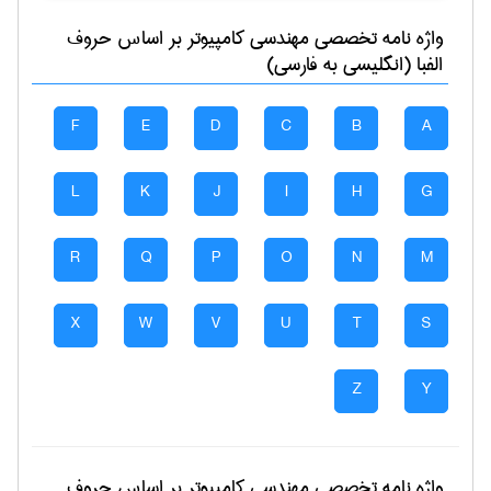
واژه نامه تخصصی
مهندسی كامپيوتر
بر اساس حروف
الفبا (انگلیسی به فارسی)
F
E
D
C
B
A
L
K
J
I
H
G
R
Q
P
O
N
M
X
W
V
U
T
S
Z
Y
واژه نامه تخصصی
مهندسی كامپيوتر
بر اساس حروف