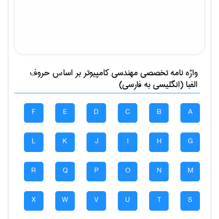
واژه نامه تخصصی
مهندسی كامپيوتر
بر اساس حروف
الفبا (انگلیسی به فارسی)
F
E
D
C
B
A
L
K
J
I
H
G
R
Q
P
O
N
M
X
W
V
U
T
S