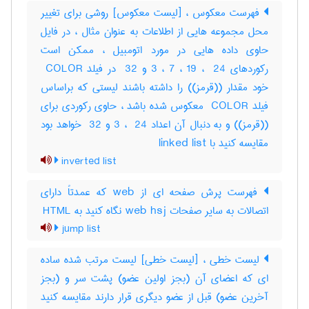
فهرست معکوس ، [لیست معکوس] روشی برای تغییر
محل مجموعه هایی از اطلاعات به عنوان مثال ، در فایل
حاوی داده هایی در مورد اتومبیل ، ممکن است
رکوردهای ‎3 ، ‎7 ، ‎19 ، ‎ 24 و ‎ 32 در فیلد ‎ COLOR
خود مقدار ((قرمز)) را داشته باشند لیستی که براساس
فیلد ‎ COLOR معکوس شده باشد ، حاوی رکوردی برای
((قرمز)) و به دنبال آن اعداد ‎3 ، ‎ 24 و ‎ 32 خواهد بود
مقایسه کنید با ‎ linked list
inverted list
فهرست پرش صفحه ای از web که عمدتاً دارای
اتصالات به سایر صفحات web hsj نگاه کنید به HTML
jump list
لیست خطی ، [لیست خطی] لیست مرتب شده ساده
ای که اعضای آن (بجز اولین عضو) پشت سر و (بجز
آخرین عضو) قبل از عضو دیگری قرار دارند مقایسه کنید