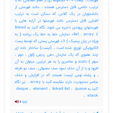
فهرست ، لیست - 1- مجموعه ای از اقلام اطلاعاتی که با
ترتیب خاصی قابل دسترس هستند ، مانند فهرستی از
دانشجویان در یک کلاس که ممکن است به ترتیب
الفبایی قابل دسترس باشد فهرستها در آرایه هایی با
فهرستهای پیوندی ذخیره می شوند نگاه کنید به linked
list ; array 2- نمایش خط به خط یک برنامه ( به
ویژه در زبان بیسیک ) 3- فهرستی پستی که توسط پست
الکترونیکی توزیع شده است ، [لیست] ساختار داده ای
چند عضوی که یک سازمان دهی ردیفی (اول ، دوم ،
سوم ) داشته و عناصری را به هر ترتیبی میتوان به آن
افزود و یا از آن حذف نمود صف معمولی ، صف دو طرفه
، و پشته نوعی لیست هستند که در افزایش و حذف
عناصر محدودیت دارند مقایسه کنید با ‎ ; array نیز نگاه
کنید به ‎ deque ، ‎ element ، ‎ linked list ، ‎ queue
، ‎ stack
list