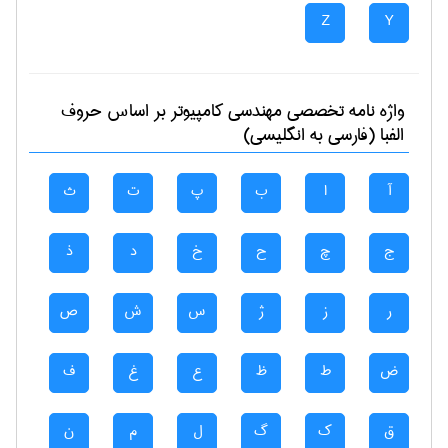
Z
Y
واژه نامه تخصصی
مهندسی كامپيوتر
بر اساس حروف
الفبا (فارسی به انگلیسی)
آ
ا
ب
پ
ت
ث
ج
چ
ح
خ
د
ذ
ر
ز
ژ
س
ش
ص
ض
ط
ظ
ع
غ
ف
ق
ک
گ
ل
م
ن