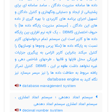
داده ها سامانه مدیریت دادگان ، سامد سامانه ای برای
پشتیبانی از ایجاد و دستیابی ونگهداری و کنترل دادگان و
تسهیل اجرای برنامه های کاربردی با بهره گیری از داده
های این دادگان ، [سیستم مدیریت پایگاه داده ها] با
حروف اختصاری ‎ DBMS ، یک لایه نرم افزاری بین پایگاه
داده ها و کاربر است این سیستم تمام درخواستهای کاربر
نسبت به پایگاه داده ها (مثلا پرس وجوها و نوسازیها) را
کنترل میکند بنابراین کاربر الزامی به پیگیری جزئیات
فیزیکی محل فایلها و قالبها ، طرحهای شاخص دهی و
غیره نخواهد داشت علاوه بر این ، ‎ DBMS کنترل تمرکز
یافته مربوط به حفاظت داده ها را نیز میسر میسازد نیز
نگاه کنید به ‎ database engine
database management system
سیستم اعداد دهدهی ؛ سیستم اعداد اعشاری ،
سیستم اعداد اعشاری سیستم اعداد دهدهی
decimal number system