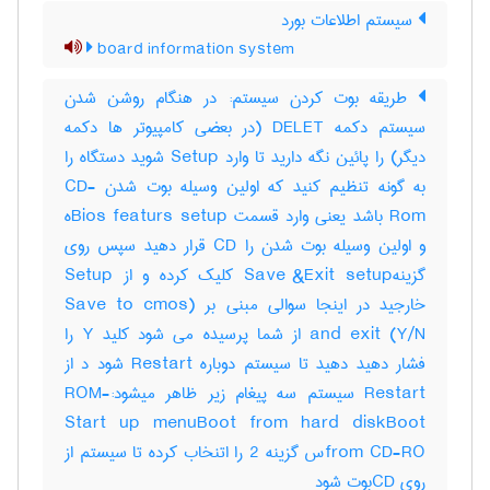
سیستم اطلاعات بورد
board information system
طریقه بوت کردن سیستم: در هنگام روشن شدن
سیستم دکمه DELET (در بعضی کامپیوتر ها دکمه
دیگر) را پائین نگه دارید تا وارد Setup شوید دستگاه را
به گونه تنظیم کنید که اولین وسیله بوت شدن CD-
Rom باشد یعنی وارد قسمت Bios featurs setupه
و اولین وسیله بوت شدن را CD قرار دهید سپس روی
گزینهSave &Exit setup کلیک کرده و از Setup
خارجید در اینجا سوالی مبنی بر (Save to cmos
and exit (Y/N از شما پرسیده می شود کلید Y را
فشار دهید دهید تا سیستم دوباره Restart شود د از
Restart سیستم سه پیغام زیر ظاهر میشود:-ROM
Start up menuBoot from hard diskBoot
from CD-ROس گزینه 2 را اتنخاب کرده تا سیستم از
روی CDبوت شود