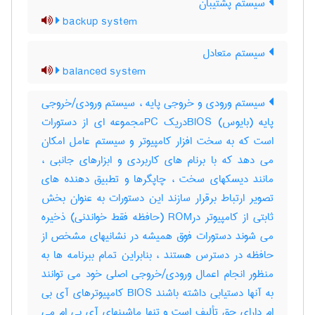
سیستم پشتیبان
backup system
سیستم متعادل
balanced system
سیستم ورودی و خروجی پایه ، سیستم ورودی/خروجی
پایه (بایوس) BIOSدریک PCمجموعه ای از دستورات
است که به سخت افزار کامپیوتر و سیستم عامل امکان
می دهد که با برنام های کاربردی و ابزارهای جانبی ،
مانند دیسکهای سخت ، چاپگرها و تطبیق دهنده های
تصویر ارتباط برقرار سازند این دستورات به عنوان بخش
ثابتی از کامپیوتر درROM (حافظه فقط خواندنی) ذخیره
می شوند دستورات فوق همیشه در نشانیهای مشخص از
حافظه در دسترس هستند ، بنابراین تمام ببرنامه ها به
منظور انجام اعمال ورودی/خروجی اصلی خود می توانند
به آنها دستیابی داشته باشند BIOS کامپیوترهای آی بی
ام دارای حق تألیف است و تنها ماشینهای آی بی ام می