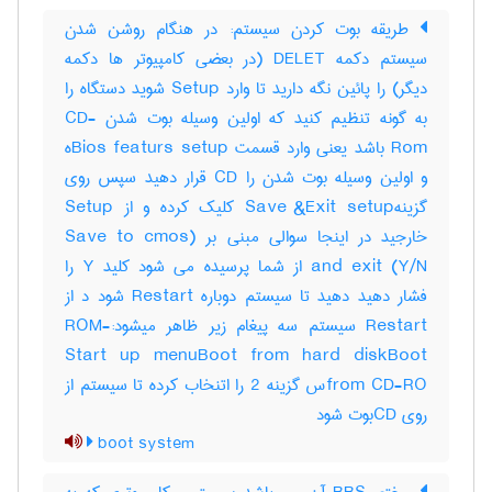
طریقه بوت کردن سیستم: در هنگام روشن شدن
سیستم دکمه DELET (در بعضی کامپیوتر ها دکمه
دیگر) را پائین نگه دارید تا وارد Setup شوید دستگاه را
به گونه تنظیم کنید که اولین وسیله بوت شدن CD-
Rom باشد یعنی وارد قسمت Bios featurs setupه
و اولین وسیله بوت شدن را CD قرار دهید سپس روی
گزینهSave &Exit setup کلیک کرده و از Setup
خارجید در اینجا سوالی مبنی بر (Save to cmos
and exit (Y/N از شما پرسیده می شود کلید Y را
فشار دهید دهید تا سیستم دوباره Restart شود د از
Restart سیستم سه پیغام زیر ظاهر میشود:-ROM
Start up menuBoot from hard diskBoot
from CD-ROس گزینه 2 را اتنخاب کرده تا سیستم از
روی CDبوت شود
boot system