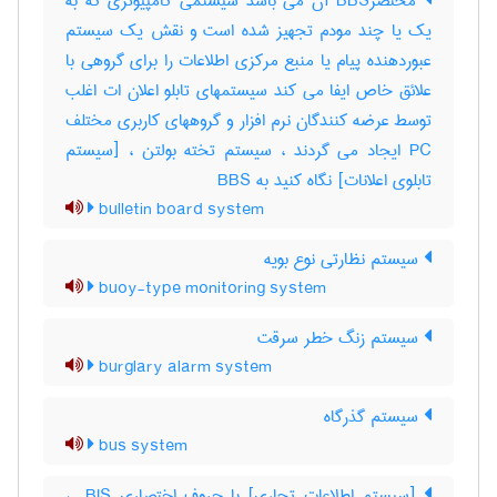
مختصرBBS آن می باشد سیستمی کامپیوتری که به
یک یا چند مودم تجهیز شده است و نقش یک سیستم
عبوردهنده پیام یا منبع مرکزی اطلاعات را برای گروهی با
علائق خاص ایفا می کند سیستمهای تابلو اعلان ات اغلب
توسط عرضه کنندگان نرم افزار و گروههای کاربری مختلف
PC ایجاد می گردند ، سیستم تخته بولتن ، [سیستم
تابلوی اعلانات] نگاه کنید به ‎ BBS
bulletin board system
سیستم نظارتی نوع بویه
buoy-type monitoring system
سیستم زنگ خطر سرقت
burglary alarm system
سیستم گذرگاه
bus system
[سیستم اطلاعات تجاری] با حروف اختصاری ‎ BIS ،