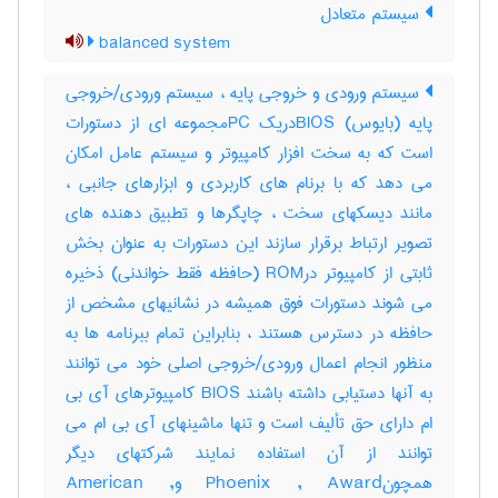
سیستم متعادل
balanced system
سیستم ورودی و خروجی پایه ، سیستم ورودی/خروجی
پایه (بایوس) BIOSدریک PCمجموعه ای از دستورات
است که به سخت افزار کامپیوتر و سیستم عامل امکان
می دهد که با برنام های کاربردی و ابزارهای جانبی ،
مانند دیسکهای سخت ، چاپگرها و تطبیق دهنده های
تصویر ارتباط برقرار سازند این دستورات به عنوان بخش
ثابتی از کامپیوتر درROM (حافظه فقط خواندنی) ذخیره
می شوند دستورات فوق همیشه در نشانیهای مشخص از
حافظه در دسترس هستند ، بنابراین تمام ببرنامه ها به
منظور انجام اعمال ورودی/خروجی اصلی خود می توانند
به آنها دستیابی داشته باشند BIOS کامپیوترهای آی بی
ام دارای حق تألیف است و تنها ماشینهای آی بی ام می
توانند از آن استفاده نمایند شرکتهای دیگر
همچونPhoenix , Award وAmerican ,