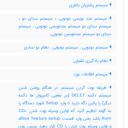
سیستم پشتیبان باطری
سیستم عدد نویسی دودویی ؛ سیستم مبنای دو ،
سیستم مبنای دو سیستم عددنویسی دودویی ، سیستم
مبنای دو سیستم عددنویسی دودویی
سیستم دودویی ، سیستم دودوئی ، نظام دو نمادی
نظام یادگیری تلفیقی
سیستم اطلاعات بورد
طریقه بوت کردن سیستم: در هنگام روشن شدن
سیستم دکمه DELET (در بعضی کامپیوتر ها دکمه
دیگر) را پائین نگه دارید تا وارد Setup شوید دستگاه را
به گونه تنظیم کنید که اولین وسیله بوت شدن CD-
Rom باشد یعنی وارد قسمت Bios featurs setupه
و اولین وسیله بوت شدن را CD قرار دهید سپس روی