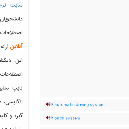
سایت ترج
دانشجویان
اصطلاحات 
آنلاین
ارائه
این دیکش
اصطلاحات ک
تایپ نمای
انگلیسی، م
automatic driving system
گیرد و کلی
bach system