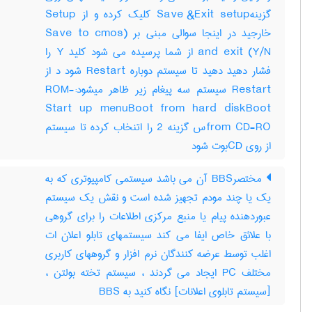
گزینهSave &Exit setup کلیک کرده و از Setup
خارجید در اینجا سوالی مبنی بر (Save to cmos
and exit (Y/N از شما پرسیده می شود کلید Y را
فشار دهید دهید تا سیستم دوباره Restart شود د از
Restart سیستم سه پیغام زیر ظاهر میشود:-ROM
Start up menuBoot from hard diskBoot
from CD-ROس گزینه 2 را اتنخاب کرده تا سیستم
از روی CDبوت شود
مختصرBBS آن می باشد سیستمی کامپیوتری که به
یک یا چند مودم تجهیز شده است و نقش یک سیستم
عبوردهنده پیام یا منبع مرکزی اطلاعات را برای گروهی
با علائق خاص ایفا می کند سیستمهای تابلو اعلان ات
اغلب توسط عرضه کنندگان نرم افزار و گروههای کاربری
مختلف PC ایجاد می گردند ، سیستم تخته بولتن ،
[سیستم تابلوی اعلانات] نگاه کنید به ‎ BBS