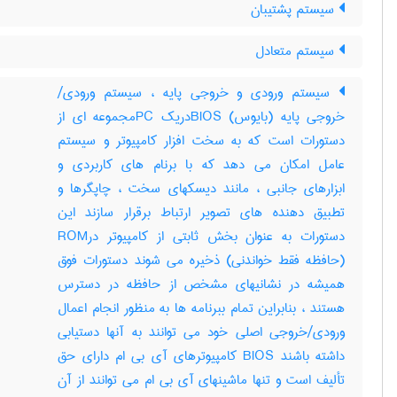
سیستم پشتیبان
سیستم متعادل
سیستم ورودی و خروجی پایه ، سیستم ورودی/
خروجی پایه (بایوس) BIOSدریک PCمجموعه ای از
دستورات است که به سخت افزار کامپیوتر و سیستم
عامل امکان می دهد که با برنام های کاربردی و
ابزارهای جانبی ، مانند دیسکهای سخت ، چاپگرها و
تطبیق دهنده های تصویر ارتباط برقرار سازند این
دستورات به عنوان بخش ثابتی از کامپیوتر درROM
(حافظه فقط خواندنی) ذخیره می شوند دستورات فوق
همیشه در نشانیهای مشخص از حافظه در دسترس
هستند ، بنابراین تمام ببرنامه ها به منظور انجام اعمال
ورودی/خروجی اصلی خود می توانند به آنها دستیابی
داشته باشند BIOS کامپیوترهای آی بی ام دارای حق
تألیف است و تنها ماشینهای آی بی ام می توانند از آن